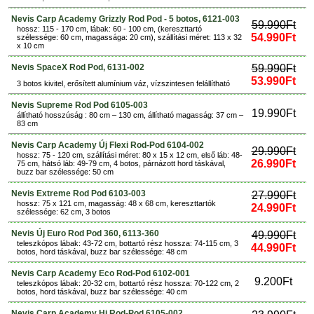
Nevis Carp Academy Grizzly Rod Pod - 5 botos, 6121-003
59.990Ft
hossz: 115 - 170 cm, lábak: 60 - 100 cm, (kereszttartó
54.990Ft
szélessége: 60 cm, magassága: 20 cm), szállítási méret: 113 x 32
x 10 cm
Nevis SpaceX Rod Pod, 6131-002
59.990Ft
53.990Ft
3 botos kivitel, erősített alumínium váz, vízszintesen felállítható
Nevis Supreme Rod Pod 6105-003
19.990Ft
állítható hosszúság : 80 cm – 130 cm, állítható magasság: 37 cm –
83 cm
Nevis Carp Academy Új Flexi Rod-Pod 6104-002
29.990Ft
hossz: 75 - 120 cm, szállítási méret: 80 x 15 x 12 cm, első láb: 48-
26.990Ft
75 cm, hátsó láb: 49-79 cm, 4 botos, párnázott hord táskával,
buzz bar szélessége: 50 cm
Nevis Extreme Rod Pod 6103-003
27.990Ft
hossz: 75 x 121 cm, magasság: 48 x 68 cm, kereszttartók
24.990Ft
szélessége: 62 cm, 3 botos
Nevis Új Euro Rod Pod 360, 6113-360
49.990Ft
teleszkópos lábak: 43-72 cm, bottartó rész hossza: 74-115 cm, 3
44.990Ft
botos, hord táskával, buzz bar szélessége: 48 cm
Nevis Carp Academy Eco Rod-Pod 6102-001
9.200Ft
teleszkópos lábak: 20-32 cm, bottartó rész hossza: 70-122 cm, 2
botos, hord táskával, buzz bar szélessége: 40 cm
Nevis Carp Academy Hi Rod-Pod 6105-002