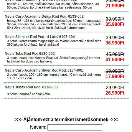
23.990Ft
hossz: 72-124 cm, első lábhossz: 50-98 cm, hátsó lábhossz: 30-
21.990Ft
55 cm, 3 botos, hord táskával, buzz bar szélessége: 50 cm
Nevis Carp Academy Delux Rod Pod, 6133-002
39.990Ft
hossz: 85 - 118 cm, kereszttartó szélessége: 60 cm - magassága:
35.990Ft
32 cm, első láb: 34 - 70 cm, hátsóláb: 39 - 64 cm, szállítási méret:
89 x 20 x 14 cm, párnázott hord táskával, három botos
Nevis Silencer Rod Pod - 4 Lábú 6107-004
39.990Ft
3 botos, kereszttartó magassága 45 fokban dönthető, a felső rész
36.990Ft
360 fokban fordítható, hord táskával
Nevis Tube Rod Pod 6130-002
45.990Ft
3 botos, stabil teleszkópos lábakkal, állítható magasságú kereszt
41.500Ft
tartókkal, hordozó cső táskával
Nevis Carp Academy River Rod Pod, 6134-001
19.990Ft
2 botos, lábak: 100 - 180 cm, kereszttartó: 40 cm, szállítási méret:
17.990Ft
105 x 12 x 12 cm
Nevis Tubex Rod Pod, 6130-003
29.990Ft
26.990Ft
3 botos, hordozó cső táskával
>>> Ajánlom ezt a terméket ismerösömnek <<<
Nevem: