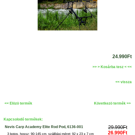
24.990Ft
>> > Kosárba tesz < <<
<< vissza
<< Elözö termék
Következö termék >>
Kapcsolodó termékek:
Nevis Carp Academy Elite Rod Pod, 6136-001
29.990Ft
26.990Ft
3 botos, hossz: 90-145 cm, szállítási méret: 92 x 23 x 7 cm