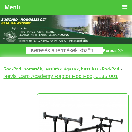
Menü
Keress >>
Rod-Pod, bottartók, leszúrók, ágasok, buzz bar
Rod-Pod
>
>
Nevis Carp Academy Raptor Rod Pod, 6135-001