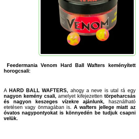
Feedermania Venom Hard Ball Wafters keményített
horogcsali:
A
HARD BALL WAFTERS,
ahogy a neve is utal rá egy
nagyon kemény csali,
amelyet kifejezetten
törpeharcsás
és nagyon keszeges vízekre ajánlunk,
használható
etetésen vagy önmagában is.
A wafters
jellege miatt az
óvatos nagypontyokat is könnyedén be tudjuk csapni
velük.