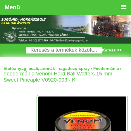
Menü
Keress >>
Etetőanyag, csali, aromák - ragadozó spray
Feedermánia
>
>
Feedermánia Venom Hard Ball Wafters 15 mm
Sweet Pineaple V0920-003 - K