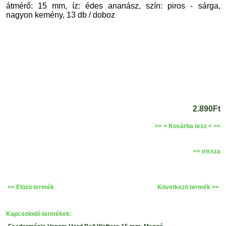
átmérő: 15 mm, íz: édes ananász, szín: piros - sárga,
nagyon kemény, 13 db / doboz
2.890Ft
>> > Kosárba tesz < <<
<< vissza
<< Elözö termék
Következö termék >>
Kapcsolodó termékek: