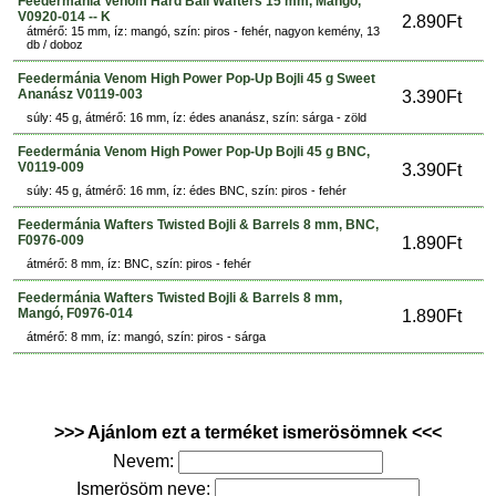
Feedermánia Venom Hard Ball Wafters 15 mm, Mangó,
V0920-014 -- K
2.890Ft
átmérő: 15 mm, íz: mangó, szín: piros - fehér, nagyon kemény, 13
db / doboz
Feedermánia Venom High Power Pop-Up Bojli 45 g Sweet
Ananász V0119-003
3.390Ft
súly: 45 g, átmérő: 16 mm, íz: édes ananász, szín: sárga - zöld
Feedermánia Venom High Power Pop-Up Bojli 45 g BNC,
V0119-009
3.390Ft
súly: 45 g, átmérő: 16 mm, íz: édes BNC, szín: piros - fehér
Feedermánia Wafters Twisted Bojli & Barrels 8 mm, BNC,
F0976-009
1.890Ft
átmérő: 8 mm, íz: BNC, szín: piros - fehér
Feedermánia Wafters Twisted Bojli & Barrels 8 mm,
Mangó, F0976-014
1.890Ft
átmérő: 8 mm, íz: mangó, szín: piros - sárga
>>> Ajánlom ezt a terméket ismerösömnek <<<
Nevem:
Ismerösöm neve: