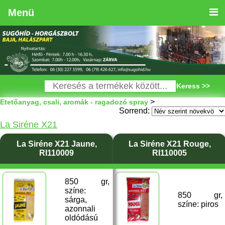
Menü
Keress >>
>
Etetőanyag, csali, aromák - ragadozó spray
Sorrend:
La Siréne X21
La Siréne X21 Jaune,
La Siréne X21 Rouge,
RI110009
RI110005
850 gr,
színe:
850 gr,
sárga,
színe: piros
azonnali
oldódású