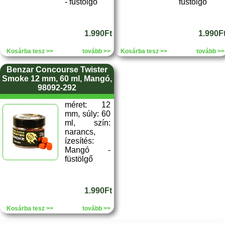
- füstölgő
füstölgő
1.990Ft
1.990F
Kosárba tesz >>
tovább >>
Kosárba tesz >>
tovább >>
Benzar Concourse Twister
Smoke 12 mm, 60 ml, Mangó,
98092-292
méret: 12
mm, súly: 60
ml, szín:
narancs,
ízesítés:
Mangó -
füstölgő
1.990Ft
Kosárba tesz >>
tovább >>