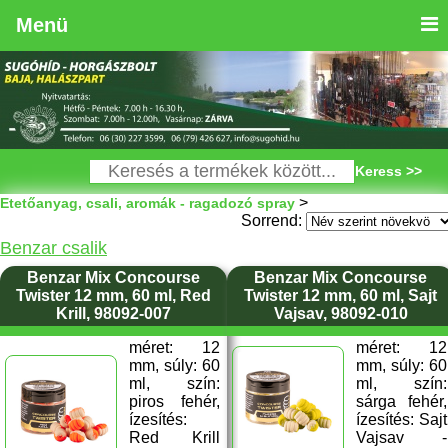
Menü
Keress >>
>
Etetőanyag, csali, aromák - ragadozó spray
Sorrend:
Benzar csalik
Benzar Mix Concourse
Benzar Mix Concourse
Twister 12 mm, 60 ml, Red
Twister 12 mm, 60 ml, Sajt
Krill, 98092-007
Vajsav, 98092-010
méret: 12
méret: 12
mm, súly: 60
mm, súly: 60
ml, szín:
ml, szín:
piros fehér,
sárga fehér,
ízesítés:
ízesítés: Sajt
Red Krill
Vajsav -