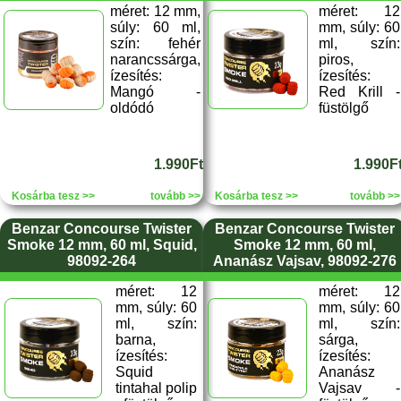
méret: 12 mm,
méret: 12
súly: 60 ml,
mm, súly: 60
szín: fehér
ml, szín:
narancssárga,
piros,
ízesítés:
ízesítés:
Mangó -
Red Krill -
oldódó
füstölgő
1.990Ft
1.990F
Kosárba tesz >>
tovább >>
Kosárba tesz >>
tovább >>
Benzar Concourse Twister
Benzar Concourse Twister
Smoke 12 mm, 60 ml, Squid,
Smoke 12 mm, 60 ml,
98092-264
Ananász Vajsav, 98092-276
méret: 12
méret: 12
mm, súly: 60
mm, súly: 60
ml, szín:
ml, szín:
barna,
sárga,
ízesítés:
ízesítés:
Squid
Ananász
tintahal polip
Vajsav -