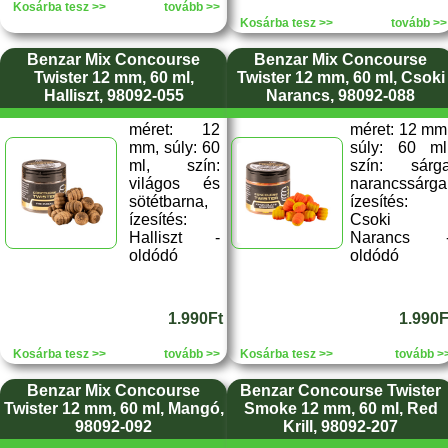
Kosárba tesz >>
tovább >>
Kosárba tesz >>
tovább >>
Benzar Mix Concourse
Benzar Mix Concourse
Twister 12 mm, 60 ml,
Twister 12 mm, 60 ml, Csoki
Halliszt, 98092-055
Narancs, 98092-088
méret: 12
méret: 12 mm
mm, súly: 60
súly: 60 ml
ml, szín:
szín: sárg
világos és
narancssárga
sötétbarna,
ízesítés:
ízesítés:
Csoki
Halliszt -
Narancs 
oldódó
oldódó
1.990Ft
1.990F
Kosárba tesz >>
tovább >>
Kosárba tesz >>
tovább >
Benzar Mix Concourse
Benzar Concourse Twister
Twister 12 mm, 60 ml, Mangó,
Smoke 12 mm, 60 ml, Red
98092-092
Krill, 98092-207