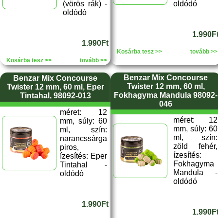
(vörös rák) -
oldódó
oldódó
1.990F
1.990Ft
Kosárba tesz >>
tovább >>
Kosárba tesz >>
tovább >>
Benzar Mix Concourse
Benzar Mix Concourse
Twister 12 mm, 60 ml,
Twister 12 mm, 60 ml, Eper
Fokhagyma Mandula 98092-
Tintahal, 98092-013
046
méret: 12
méret: 12
mm, súly: 60
mm, súly: 60
ml, szín:
ml, szín:
narancssárga
zöld fehér,
piros,
ízesítés:
ízesítés: Eper
Fokhagyma
Tintahal -
Mandula -
oldódó
oldódó
1.990Ft
1.990F