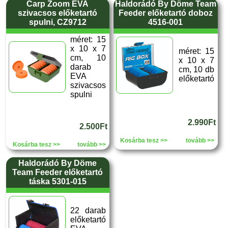
Carp Zoom EVA
Haldorádó By Döme Team
szivacsos előketartó
Feeder előketartó doboz
spulni, CZ9712
4516-001
méret: 15
x 10 x 7
méret: 15
cm, 10
x 10 x 7
darab
cm, 10 db
EVA
előketartó
szivacsos
spulni
2.990Ft
2.500Ft
Kosárba tesz >>
tovább >>
Kosárba tesz >>
tovább >>
Haldorádó By Döme
Team Feeder előketartó
táska 5301-015
22 darab
előketartó