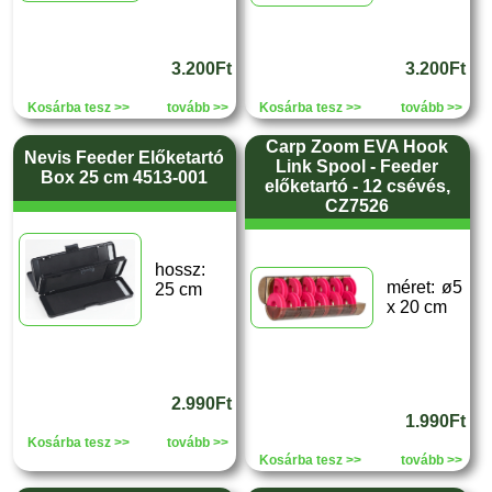
3.200Ft
3.200Ft
Kosárba tesz >>
tovább >>
Kosárba tesz >>
tovább >>
Carp Zoom EVA Hook
Nevis Feeder Előketartó
Link Spool - Feeder
Box 25 cm 4513-001
előketartó - 12 csévés,
CZ7526
hossz:
méret: ø5
25 cm
x 20 cm
2.990Ft
1.990Ft
Kosárba tesz >>
tovább >>
Kosárba tesz >>
tovább >>