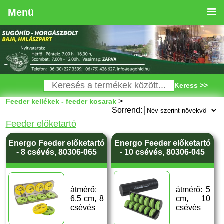
Menü
Keress >>
>
Feeder kellékek - feeder kosarak
Sorrend:
Feeder előketartó
Energo Feeder előketartó
Energo Feeder előketartó
- 8 csévés, 80306-065
- 10 csévés, 80306-045
átmérő:
átmérő: 5
6,5 cm, 8
cm, 10
csévés
csévés