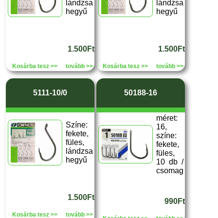
lándzsa
lándzsa
hegyű
hegyű
1.500Ft
1.500Ft
Kosárba tesz >>
tovább >>
Kosárba tesz >>
tovább >>
5111-10/0
50188-16
méret:
Színe:
16,
fekete,
színe:
füles,
fekete,
lándzsa
füles,
hegyű
10 db /
csomag
1.500Ft
990Ft
Kosárba tesz >>
tovább >>