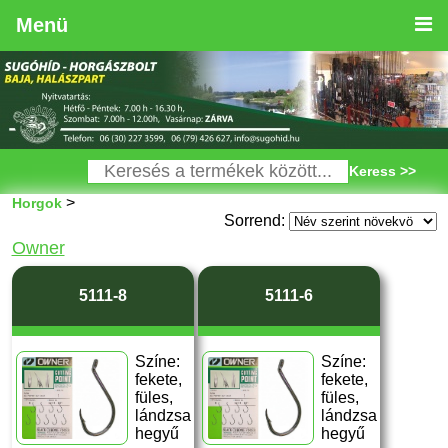
Menü
Keress >>
>
Horgok
Sorrend:
Owner
5111-8
5111-6
Színe:
Színe:
fekete,
fekete,
füles,
füles,
lándzsa
lándzsa
hegyű
hegyű