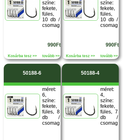
színe:
színe:
fekete,
fekete,
füles,
füles,
10 db /
10 db /
csomag
csomag
990Ft
990Ft
Kosárba tesz >>
tovább >>
Kosárba tesz >>
tovább >>
50188-6
50188-4
méret:
méret:
6,
4,
színe:
színe:
fekete,
fekete,
füles, 8
füles, 7
db /
db /
csomag
csomag