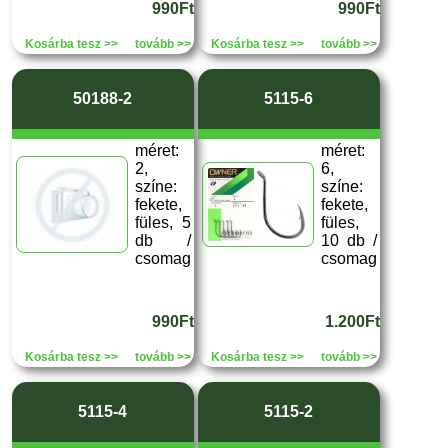
990Ft
990Ft
Kosárba tesz >>
tovább >>
Kosárba tesz >>
tovább >>
50188-2
5115-6
méret:
méret:
2,
6,
színe:
színe:
fekete,
fekete,
füles, 5
füles,
db /
10 db /
csomag
csomag
990Ft
1.200Ft
Kosárba tesz >>
tovább >>
Kosárba tesz >>
tovább >>
5115-4
5115-2