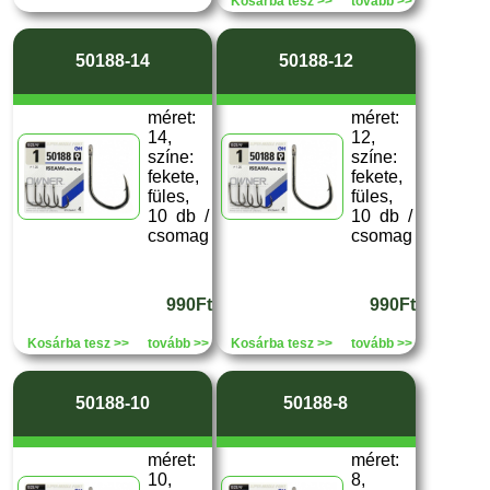
Kosárba tesz >>
tovább >>
50188-14
50188-12
méret:
méret:
14,
12,
színe:
színe:
fekete,
fekete,
füles,
füles,
10 db /
10 db /
csomag
csomag
990Ft
990Ft
Kosárba tesz >>
tovább >>
Kosárba tesz >>
tovább >>
50188-10
50188-8
méret:
méret:
10,
8,