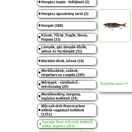
Horgász kajak - felfújható (2)
Horgász igazolvány tartó (2)
Horgok (388)
Kések, Tőrök, Fogók, Nevis,
Rapala (33)
Lámpák, gáz lámpák-főzők,
akkus és fej lámpák (31)
Marttiini tőrök, kések (18)
Merítőszákok, szákok,
törpeharcsa csapda (195)
Mérlegek - vízhőmérő -
Kosárba tesz >>
mérőszalag (20)
Mentőmellény, horgony,
hajózási kellékek (24)
Műcsali-drót-fluorocarbon
előkék-ragadozó kellékek
(1251)
Savage Gear műcsali, köthető
előke, kapocs (264)