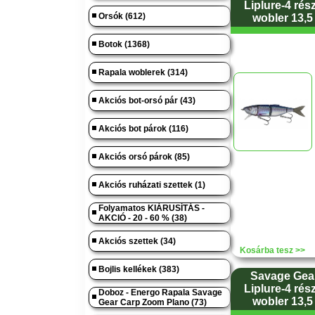
Liplure-4 rés
Orsók (612)
wobler 13,5
Botok (1368)
Rapala woblerek (314)
Akciós bot-orsó pár (43)
Akciós bot párok (116)
Akciós orsó párok (85)
Akciós ruházati szettek (1)
Folyamatos KIÁRUSÍTÁS -
AKCIÓ - 20 - 60 % (38)
Akciós szettek (34)
Kosárba tesz >>
Bojlis kellékek (383)
Savage Gear
Liplure-4 rés
Doboz - Energo Rapala Savage
wobler 13,5
Gear Carp Zoom Plano (73)