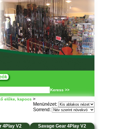
eók
Keress >>
>
tő előke, kapocs
Menünézet:
Sorrend:
 4Play V2
Savage Gear 4Play V2