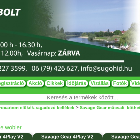
gisztráció
Akció
Cikkek
Időjárás
Vízállás
Fotók
Vid
>
orocarbon előkék-ragadozó kellékek
Savage Gear műcsali, köthe
re wobler
 4Play V2
Savage Gear 4Play V2
Savage Gear