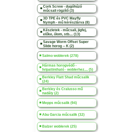
Cork Screw - dugóhúzó
műcsali rögzítő (3)
3D TPE és PVC Mayfly
Nymph - mű kérészlárva (8)
Készletek - műcsali, jigfej,
előke, ólom, stb.... (13)
Savage Worm Offset Super
Slide horog -- K (2)
Salmo woblerek (278)
Hármas horogvédő -
felpattintható - woblerhez.... (5)
Berkley Flatt Shad műcsalik
(24)
Berkley és Cralusso mű
nadály (2)
Mepps műcsalik (94)
Abu Garcia műcsalik (32)
Balzer woblerek (25)