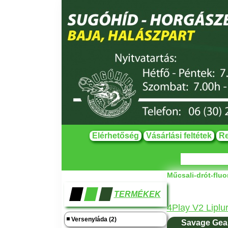
Elérhetőség
Vásárlási feltétek
Re
Műcsali-drót-flu
TERMÉKEK
4Play V2 Liplu
Versenyláda (2)
Savage Gear