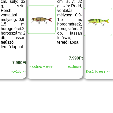
cm, súly: 32
cm, súly: 32
g, szín:
g, szín: Rudd,
Perch,
vontatási
vontatási
mélység: 0,9-
mélység: 0,9-
1,5 m,
1,5 m,
horogméret:2,
horogméret:2,
horogszám: 2
horogszám: 2
db, lassan
db, lassan
felúszó,
felúszó,
terelő lappal
terelő lappal
7.990Ft
7.990Ft
Kosárba tesz >>
tovább >>
tovább >>
Kosárba tesz >>