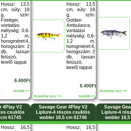
Hossz: 13,5
Hossz: 13,5
cm, súly: 18
cm, súly: 18
g, szín:
g, szín:
Firetiger,
Golden
vontatási
Ambulance,
mélység: 0,6-
vontatási
1,2 m,
mélység: 0,6-
horogméret:4,
1,2 m,
horogszám: 2
horogméret:4,
db, lassan
horogszám: 2
felúszó,
db, lassan
terelő lappal
felúszó,
terelő lappal
6.400Ft
6.400Ft
tovább >>
Kosárba tesz >>
Kosárba tesz >>
tovább >>
 4Play V2
Savage Gear 4Play V2
Savage Gear
zes csuklós
Liplure-4 részes csuklós
Liplure-4 rés
 cm 61745
wobler 16,5 cm 61746
wobler 16,5
Hossz: 16,5
Hossz: 16,5