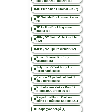
béka utánzat - felszíni (8)
4D Pike Shad Gumihal -- K (2)
3D Suicide Duck - úszó kacsa
(6)
3D Hollow Duckling - úszó
kacsa (6)
4Play V2 Swim & Jerk wobler
(12)
4Play V2 Liplure wobler (12)
Rotex Spinner Körforgó
villantó (15)
Súlyozott Offset horgok -
forgó kanállal (5)
Carbon 49 patkoló előkék 1
és 2 horoggal (9)
Köthető fém előke - Raw 49,
Blood 49, Carbon 49 (6)
Ragadozó Fluoro Carbon
előke és műcsali kapocs (21)
Csapágyas forgó (1)