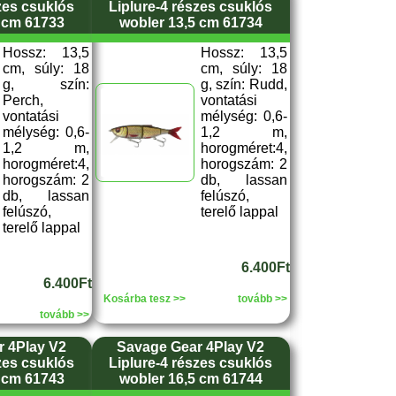
zes csuklós
Liplure-4 részes csuklós
 cm 61733
wobler 13,5 cm 61734
Hossz: 13,5
Hossz: 13,5
cm, súly: 18
cm, súly: 18
g, szín:
g, szín: Rudd,
Perch,
vontatási
vontatási
mélység: 0,6-
mélység: 0,6-
1,2 m,
1,2 m,
horogméret:4,
horogméret:4,
horogszám: 2
horogszám: 2
db, lassan
db, lassan
felúszó,
felúszó,
terelő lappal
terelő lappal
6.400Ft
6.400Ft
Kosárba tesz >>
tovább >>
tovább >>
 4Play V2
Savage Gear 4Play V2
zes csuklós
Liplure-4 részes csuklós
 cm 61743
wobler 16,5 cm 61744