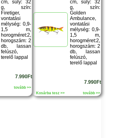
cm, súly: 32
cm, súly: 32
g, szín:
g, szín:
Firetiger,
Golden
vontatási
Ambulance,
mélység: 0,9-
vontatási
1,5 m,
mélység: 0,9-
horogméret:2,
1,5 m,
horogszám: 2
horogméret:2,
db, lassan
horogszám: 2
felúszó,
db, lassan
terelő lappal
felúszó,
terelő lappal
7.990Ft
7.990Ft
tovább >>
Kosárba tesz >>
tovább >>