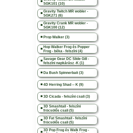
SGK101 (10)
Gravity Twitch MR wobler -
SGK271 (6)
Gravity Crank MR wobler -
SGK100 (12)
Prop Walker (3)
Hop Walker Frog és Popper
Frog - béka - felszíni (4)
Savage Gear DC Slide Gill -
felszíni napkárász -K (1)
Da Bush Spinnerbait (3)
4D Herring Shad -- K (9)
3D Cicada - felszíni csali (3)
3D Smashtail - felszíni
fröcsölős csali (5)
3D Fat Smashtail - felszíni
fröcsölős csali (5)
3D Pop Frog és Walk Frog -