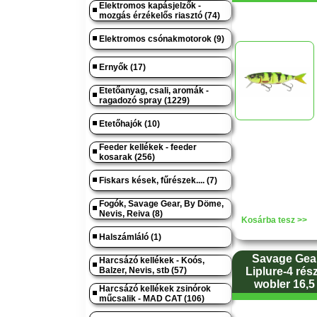
Elektromos kapásjelzők -
mozgás érzékelős riasztó (74)
Elektromos csónakmotorok (9)
Ernyők (17)
Etetőanyag, csali, aromák -
ragadozó spray (1229)
Etetőhajók (10)
Feeder kellékek - feeder
kosarak (256)
Fiskars kések, fűrészek.... (7)
Fogók, Savage Gear, By Döme,
Nevis, Reiva (8)
Kosárba tesz >>
Halszámláló (1)
Savage Gear
Harcsázó kellékek - Koós,
Balzer, Nevis, stb (57)
Liplure-4 rés
wobler 16,5
Harcsázó kellékek zsinórok
műcsalik - MAD CAT (106)