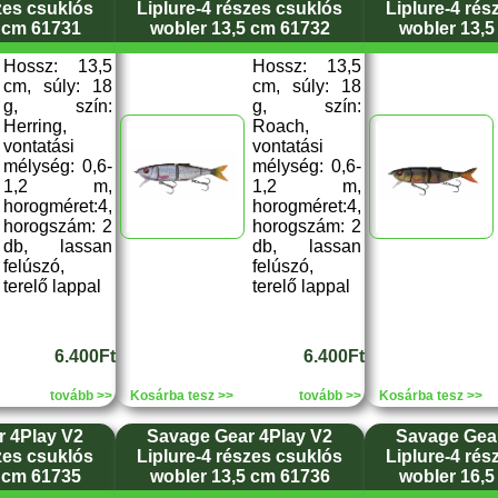
zes csuklós
Liplure-4 részes csuklós
Liplure-4 rés
 cm 61731
wobler 13,5 cm 61732
wobler 13,5
Hossz: 13,5
Hossz: 13,5
cm, súly: 18
cm, súly: 18
g, szín:
g, szín:
Herring,
Roach,
vontatási
vontatási
mélység: 0,6-
mélység: 0,6-
1,2 m,
1,2 m,
horogméret:4,
horogméret:4,
horogszám: 2
horogszám: 2
db, lassan
db, lassan
felúszó,
felúszó,
terelő lappal
terelő lappal
6.400Ft
6.400Ft
tovább >>
Kosárba tesz >>
tovább >>
Kosárba tesz >>
 4Play V2
Savage Gear 4Play V2
Savage Gear
zes csuklós
Liplure-4 részes csuklós
Liplure-4 rés
 cm 61735
wobler 13,5 cm 61736
wobler 16,5