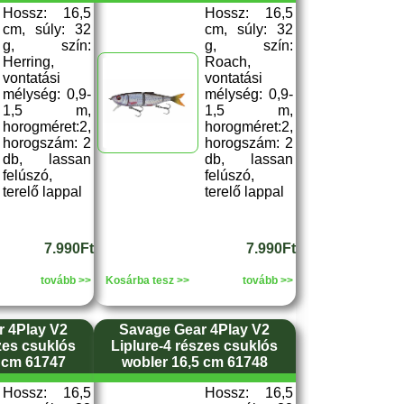
Hossz: 16,5
Hossz: 16,5
cm, súly: 32
cm, súly: 32
g, szín:
g, szín:
Herring,
Roach,
vontatási
vontatási
mélység: 0,9-
mélység: 0,9-
1,5 m,
1,5 m,
horogméret:2,
horogméret:2,
horogszám: 2
horogszám: 2
db, lassan
db, lassan
felúszó,
felúszó,
terelő lappal
terelő lappal
7.990Ft
7.990Ft
tovább >>
Kosárba tesz >>
tovább >>
 4Play V2
Savage Gear 4Play V2
zes csuklós
Liplure-4 részes csuklós
 cm 61747
wobler 16,5 cm 61748
Hossz: 16,5
Hossz: 16,5