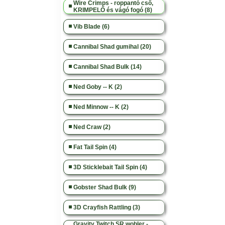
Wire Crimps - roppantó cső,
KRIMPELŐ és vágó fogó (8)
Vib Blade (6)
Cannibal Shad gumihal (20)
Cannibal Shad Bulk (14)
Ned Goby -- K (2)
Ned Minnow -- K (2)
Ned Craw (2)
Fat Tail Spin (4)
3D Sticklebait Tail Spin (4)
Gobster Shad Bulk (9)
3D Crayfish Rattling (3)
Gravity Twitch SR wobler -