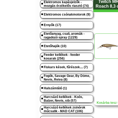
Twitch MR
Elektromos kapásjelzők -
mozgás érzékelős riasztó (74)
Roach 8,3 
Elektromos csónakmotorok (9)
Ernyők (17)
Etetőanyag, csali, aromák -
ragadozó spray (1229)
Etetőhajók (10)
Feeder kellékek - feeder
kosarak (256)
Fiskars kések, fűrészek.... (7)
Fogók, Savage Gear, By Döme,
Nevis, Reiva (8)
Halszámláló (1)
Harcsázó kellékek - Koós,
Balzer, Nevis, stb (57)
Kosárba tesz 
Harcsázó kellékek zsinórok
műcsalik - MAD CAT (106)