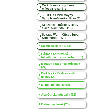
Cork Screw - dugóhúzó
műcsali rögzítő (3)
3D TPE és PVC Mayfly
Nymph - mű kérészlárva (8)
Készletek - műcsali, jigfej,
előke, ólom, stb.... (13)
Savage Worm Offset Super
Slide horog -- K (2)
Salmo woblerek (278)
Hármas horogvédő -
felpattintható - woblerhez.... (5)
Berkley Flatt Shad műcsalik
(24)
Berkley és Cralusso mű
nadály (2)
Mepps műcsalik (94)
Abu Garcia műcsalik (32)
Balzer woblerek (25)