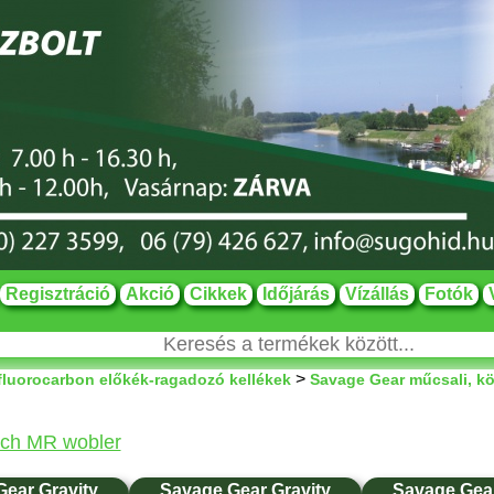
Regisztráció
Akció
Cikkek
Időjárás
Vízállás
Fotók
>
fluorocarbon előkék-ragadozó kellékek
Savage Gear műcsali, kö
tch MR wobler
ear Gravity
Savage Gear Gravity
Savage Gear