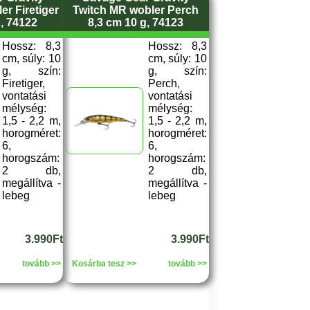
er Firetiger
Twitch MR wobler Perch
g, 74122
8,3 cm 10 g, 74123
Hossz: 8,3
Hossz: 8,3
cm, súly: 10
cm, súly: 10
g, szín:
g, szín:
Firetiger,
Perch,
vontatási
vontatási
mélység:
mélység:
1,5 - 2,2 m,
1,5 - 2,2 m,
horogméret:
horogméret:
6,
6,
horogszám:
horogszám:
2 db,
2 db,
megállítva -
megállítva -
lebeg
lebeg
3.990Ft
3.990Ft
tovább >>
Kosárba tesz >>
tovább >>