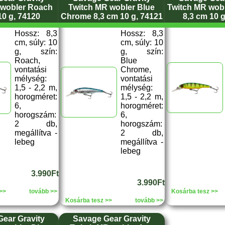
 wobler Roach
Twitch MR wobler Blue
Twitch MR wobl
10 g, 74120
Chrome 8,3 cm 10 g, 74121
8,3 cm 10 
Hossz: 8,3
Hossz: 8,3
cm, súly: 10
cm, súly: 10
g, szín:
g, szín:
Roach,
Blue
vontatási
Chrome,
mélység:
vontatási
1,5 - 2,2 m,
mélység:
horogméret:
1,5 - 2,2 m,
6,
horogméret:
horogszám:
6,
2 db,
horogszám:
megállítva -
2 db,
lebeg
megállítva -
lebeg
3.990Ft
3.990Ft
>>
tovább >>
Kosárba tesz >>
Kosárba tesz >>
tovább >>
ear Gravity
Savage Gear Gravity