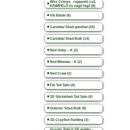
Wire Crimps - roppantó cső,
KRIMPELŐ és vágó fogó (8)
Vib Blade (6)
Cannibal Shad gumihal (20)
Cannibal Shad Bulk (14)
Ned Goby -- K (2)
Ned Minnow -- K (2)
Ned Craw (2)
Fat Tail Spin (4)
3D Sticklebait Tail Spin (4)
Gobster Shad Bulk (9)
3D Crayfish Rattling (3)
Gravity Twitch SR wobler -