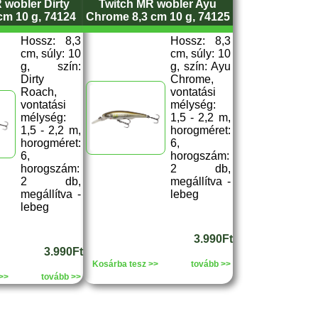
 wobler Dirty
Twitch MR wobler Ayu
cm 10 g, 74124
Chrome 8,3 cm 10 g, 74125
Hossz: 8,3
Hossz: 8,3
cm, súly: 10
cm, súly: 10
g, szín:
g, szín: Ayu
Dirty
Chrome,
Roach,
vontatási
vontatási
mélység:
mélység:
1,5 - 2,2 m,
1,5 - 2,2 m,
horogméret:
horogméret:
6,
6,
horogszám:
horogszám:
2 db,
2 db,
megállítva -
megállítva -
lebeg
lebeg
3.990Ft
3.990Ft
Kosárba tesz >>
tovább >>
>>
tovább >>