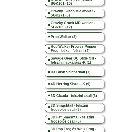
SGK101 (10)
Gravity Twitch MR wobler -
SGK271 (6)
Gravity Crank MR wobler -
SGK100 (12)
Prop Walker (3)
Hop Walker Frog és Popper
Frog - béka - felszíni (4)
Savage Gear DC Slide Gill -
felszíni napkárász -K (1)
Da Bush Spinnerbait (3)
4D Herring Shad -- K (9)
3D Cicada - felszíni csali (3)
3D Smashtail - felszíni
fröcsölős csali (5)
3D Fat Smashtail - felszíni
fröcsölős csali (5)
3D Pop Frog és Walk Frog -