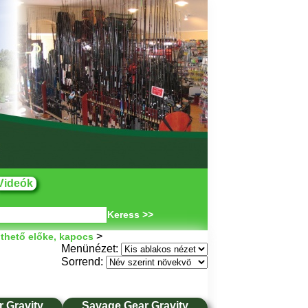
Videók
Keress >>
>
thető előke, kapocs
Menünézet:
Sorrend:
 Gravity
Savage Gear Gravity