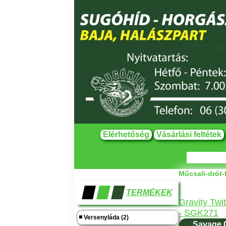
Elérhetőség
Vásárlási feltétek
Műcsali-drót-
TERMÉKEK
Gravity Twi
- SGK271
Versenyláda (2)
Savage G