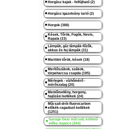
Horgász kajak - felfújható (2)
Horgász igazolvány tartó (2)
Horgok (388)
Kések, Tőrök, Fogók, Nevis,
Rapala (33)
Lámpák, gáz lámpák-főzők,
akkus és fej lámpák (31)
Marttiini tőrök, kések (18)
Merítőszákok, szákok,
törpeharcsa csapda (195)
Mérlegek - vízhőmérő -
mérőszalag (20)
Mentőmellény, horgony,
hajózási kellékek (24)
Műcsali-drót-fluorocarbon
előkék-ragadozó kellékek
(1251)
Savage Gear műcsali, köthető
előke, kapocs (264)