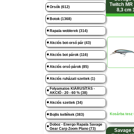
Twitch MR
Orsók (612)
8,3 cm 
Botok (1368)
Rapala woblerek (314)
Akciós bot-orsó pár (43)
Akciós bot párok (116)
Akciós orsó párok (85)
Akciós ruházati szettek (1)
Folyamatos KIÁRUSÍTÁS -
AKCIÓ - 20 - 60 % (38)
Akciós szettek (34)
Kosárba tesz 
Bojlis kellékek (383)
Doboz - Energo Rapala Savage
Gear Carp Zoom Plano (73)
Savage G