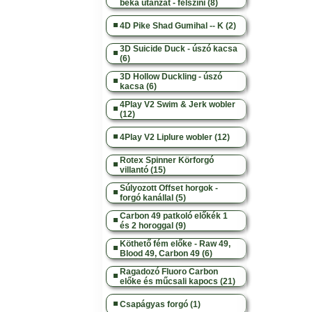
béka utánzat - felszíni (8)
4D Pike Shad Gumihal -- K (2)
3D Suicide Duck - úszó kacsa
(6)
3D Hollow Duckling - úszó
kacsa (6)
4Play V2 Swim & Jerk wobler
(12)
4Play V2 Liplure wobler (12)
Rotex Spinner Körforgó
villantó (15)
Súlyozott Offset horgok -
forgó kanállal (5)
Carbon 49 patkoló előkék 1
és 2 horoggal (9)
Köthető fém előke - Raw 49,
Blood 49, Carbon 49 (6)
Ragadozó Fluoro Carbon
előke és műcsali kapocs (21)
Csapágyas forgó (1)