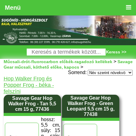
Menü
Keress >>
>
Műcsali-drót-fluorocarbon előkék-ragadozó kellékek
Savage
>
Gear műcsali, köthető előke, kapocs
Sorrend:
Hop Walker Frog és
Popper Frog - béka -
felszíni
Savage Gear Hop
Savage Gear Hop
Walker Frog - Green
Walker Frog - Tan 5,5
Leopard 5,5 cm 15 g,
cm 15 g, 77436
77438
hossz:
5,5 cm,
súly: 15
g, szín: