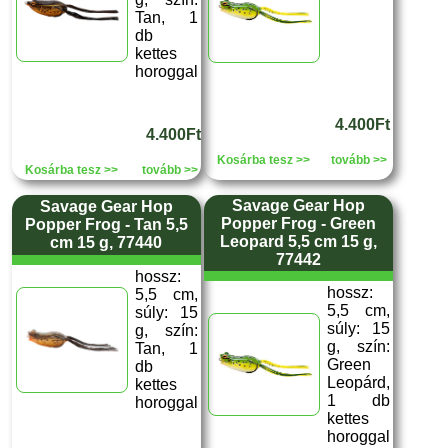
Tan, 1
db
kettes
horoggal
4.400Ft
4.400Ft
Kosárba tesz >>
tovább >>
Kosárba tesz >>
tovább >>
Savage Gear Hop
Savage Gear Hop
Popper Frog - Green
Popper Frog - Tan 5,5
Leopard 5,5 cm 15 g,
cm 15 g, 77440
77442
hossz:
hossz:
5,5 cm,
5,5 cm,
súly: 15
súly: 15
g, szín:
g, szín:
Tan, 1
Green
db
Leopárd,
kettes
1 db
horoggal
kettes
horoggal