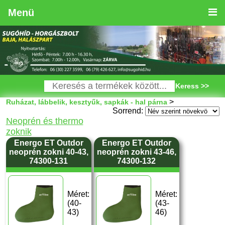
Menü
Keress >>
>
Ruházat, lábbelik, kesztyűk, sapkák - hal párna
Sorrend:
Neoprén és thermo
zoknik
Energo ET Outdor
Energo ET Outdor
neoprén zokni 40-43,
neoprén zokni 43-46,
74300-131
74300-132
Méret:
Méret:
(40-
(43-
43)
46)