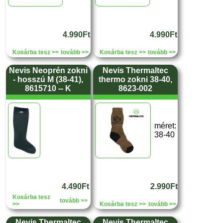
4.990Ft
4.990Ft
Kosárba tesz >>
tovább >>
Kosárba tesz >>
tovább >>
Nevis Neoprén zokni
Nevis Thermaltec
- hosszú M (38-41),
thermo zokni 38-40,
8615710 -- K
8623-002
méret:
38-40
4.490Ft
2.990Ft
Kosárba tesz
tovább >>
>>
Kosárba tesz >>
tovább >>
Nevis Thermaltec
Nevis Thermaltec