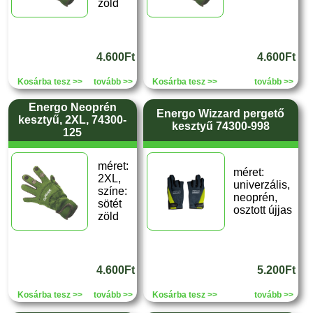
zöld
4.600Ft
4.600Ft
Kosárba tesz >>
tovább >>
Kosárba tesz >>
tovább >>
Energo Neoprén
Energo Wizzard pergető
kesztyű, 2XL, 74300-
kesztyű 74300-998
125
méret:
méret:
2XL,
univerzális,
színe:
neoprén,
sötét
osztott újjas
zöld
4.600Ft
5.200Ft
Kosárba tesz >>
tovább >>
Kosárba tesz >>
tovább >>