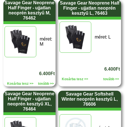
Savage Gear Neoprene
Savage Gear Neoprene Half
Half Finger - ujjatlan
Finger - ujjatlan neoprén
neoprén kesztyű M,
kesztyű L, 76463
76462
méret: L
méret:
M
6.400Ft
6.400Ft
Kosárba tesz >>
tovább >>
Kosárba tesz >>
tovább >>
Savage Gear Neoprene
Savage Gear Softshell
Half Finger - ujjatlan
Winter neoprén kesztyű L,
neoprén kesztyű XL,
76606
76464