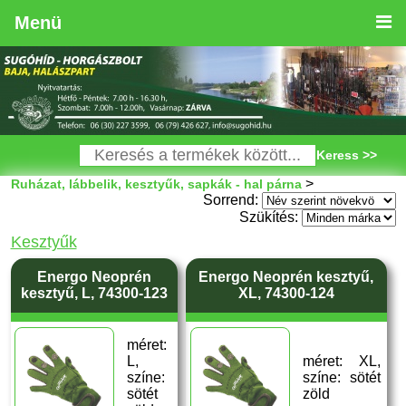
Menü
Keress >>
>
Ruházat, lábbelik, kesztyűk, sapkák - hal párna
Sorrend:
Szükítés:
Kesztyűk
Energo Neoprén
Energo Neoprén kesztyű,
kesztyű, L, 74300-123
XL, 74300-124
méret:
L,
méret: XL,
színe:
színe: sötét
sötét
zöld