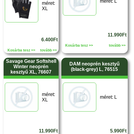
méret: L
méret:
XL
11.990Ft
6.400Ft
Kosárba tesz >>
tovább >>
Kosárba tesz >>
tovább >>
Savage Gear Softshell
DAM neoprén kesztyű
Winter neoprén
(black-grey) L, 76515
kesztyű XL, 76607
méret:
méret: L
XL
11.990Ft
5.990Ft