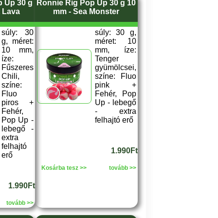
p Up 30 g
Ronnie Rig Pop Up 30 g 10
t Lava
mm - Sea Monster
súly: 30
súly: 30 g,
g, méret:
méret: 10
10 mm,
mm, íze:
íze:
Tenger
Fűszeres
gyümölcsei,
Chili,
színe: Fluo
színe:
pink +
Fluo
Fehér, Pop
piros +
Up - lebegő
Fehér,
- extra
Pop Up -
felhajtó erő
lebegő -
extra
felhajtó
1.990Ft
erő
Kosárba tesz >>
tovább >>
1.990Ft
tovább >>