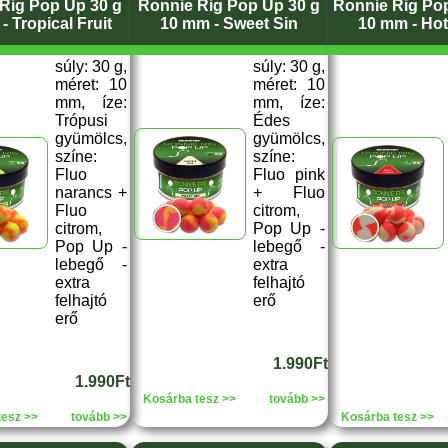
Rig Pop Up 30 g
Ronnie Rig Pop Up 30 g
Ronnie Rig Po
- Tropical Fruit
10 mm - Sweet Sin
10 mm - Ho
súly: 30 g,
súly: 30 g,
méret: 10
méret: 10
mm, íze:
mm, íze:
Trópusi
Édes
gyümölcs,
gyümölcs,
színe:
színe:
Fluo
Fluo pink
narancs +
+ Fluo
Fluo
citrom,
citrom,
Pop Up -
Pop Up -
lebegő -
lebegő -
extra
extra
felhajtó
felhajtó
erő
erő
1.990Ft
1.990Ft
Kosárba tesz >>
tovább >>
tesz >>
tovább >>
Kosárba tesz >>