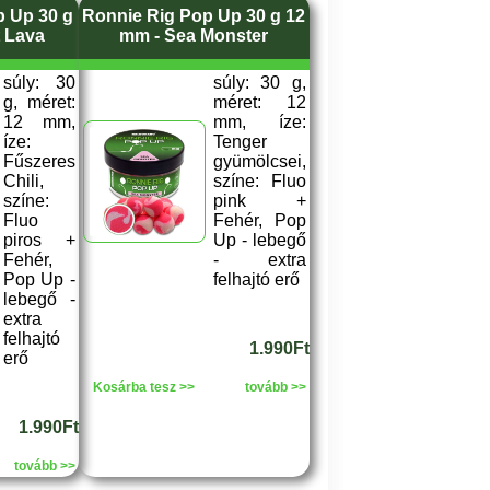
p Up 30 g
Ronnie Rig Pop Up 30 g 12
t Lava
mm - Sea Monster
súly: 30
súly: 30 g,
g, méret:
méret: 12
12 mm,
mm, íze:
íze:
Tenger
Fűszeres
gyümölcsei,
Chili,
színe: Fluo
színe:
pink +
Fluo
Fehér, Pop
piros +
Up - lebegő
Fehér,
- extra
Pop Up -
felhajtó erő
lebegő -
extra
felhajtó
1.990Ft
erő
Kosárba tesz >>
tovább >>
1.990Ft
tovább >>