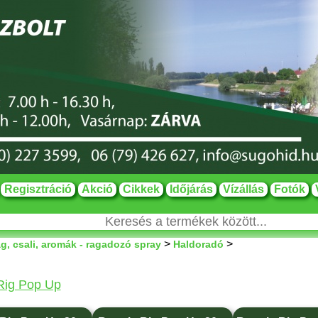
Regisztráció
Akció
Cikkek
Időjárás
Vízállás
Fotók
>
>
g, csali, aromák - ragadozó spray
Haldoradó
Rig Pop Up