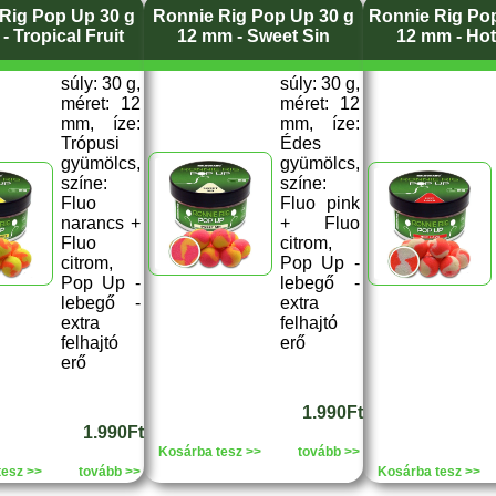
Rig Pop Up 30 g
Ronnie Rig Pop Up 30 g
Ronnie Rig Po
- Tropical Fruit
12 mm - Sweet Sin
12 mm - Ho
súly: 30 g,
súly: 30 g,
méret: 12
méret: 12
mm, íze:
mm, íze:
Trópusi
Édes
gyümölcs,
gyümölcs,
színe:
színe:
Fluo
Fluo pink
narancs +
+ Fluo
Fluo
citrom,
citrom,
Pop Up -
Pop Up -
lebegő -
lebegő -
extra
extra
felhajtó
felhajtó
erő
erő
1.990Ft
1.990Ft
Kosárba tesz >>
tovább >>
tesz >>
tovább >>
Kosárba tesz >>