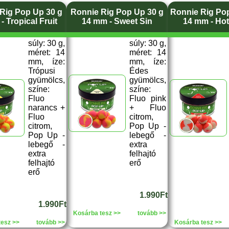
Rig Pop Up 30 g
Ronnie Rig Pop Up 30 g
Ronnie Rig Po
- Tropical Fruit
14 mm - Sweet Sin
14 mm - Ho
súly: 30 g,
súly: 30 g,
méret: 14
méret: 14
mm, íze:
mm, íze:
Trópusi
Édes
gyümölcs,
gyümölcs,
színe:
színe:
Fluo
Fluo pink
narancs +
+ Fluo
Fluo
citrom,
citrom,
Pop Up -
Pop Up -
lebegő -
lebegő -
extra
extra
felhajtó
felhajtó
erő
erő
1.990Ft
1.990Ft
Kosárba tesz >>
tovább >>
tesz >>
tovább >>
Kosárba tesz >>