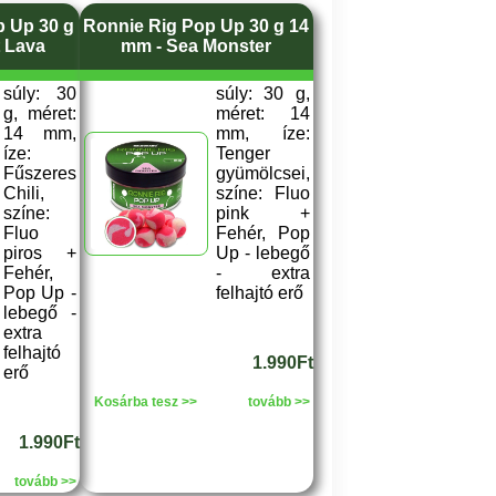
p Up 30 g
Ronnie Rig Pop Up 30 g 14
t Lava
mm - Sea Monster
súly: 30
súly: 30 g,
g, méret:
méret: 14
14 mm,
mm, íze:
íze:
Tenger
Fűszeres
gyümölcsei,
Chili,
színe: Fluo
színe:
pink +
Fluo
Fehér, Pop
piros +
Up - lebegő
Fehér,
- extra
Pop Up -
felhajtó erő
lebegő -
extra
felhajtó
1.990Ft
erő
Kosárba tesz >>
tovább >>
1.990Ft
tovább >>