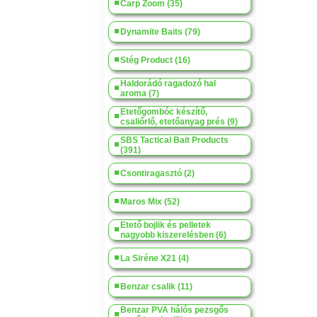
Carp Zoom (35)
Dynamite Baits (79)
Stég Product (16)
Haldorádó ragadozó hal
aroma (7)
Etetőgombóc készítő,
csaliőrlő, etetőanyag prés (9)
SBS Tactical Bait Products
(391)
Csontiragasztó (2)
Maros Mix (52)
Etető bojlik és pelletek
nagyobb kiszerelésben (6)
La Siréne X21 (4)
Benzar csalik (11)
Benzar PVA hálós pezsgős