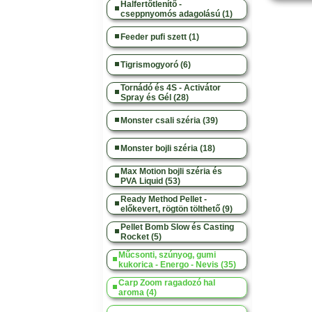
Halfertőtlenítő -
cseppnyomós adagolású (1)
Feeder pufi szett (1)
Tigrismogyoró (6)
Tornádó és 4S - Activátor
Spray és Gél (28)
Monster csali széria (39)
Monster bojli széria (18)
Max Motion bojli széria és
PVA Liquid (53)
Ready Method Pellet -
előkevert, rögtön tölthető (9)
Pellet Bomb Slow és Casting
Rocket (5)
Műcsonti, szúnyog, gumi
kukorica - Energo - Nevis (35)
Carp Zoom ragadozó hal
aroma (4)