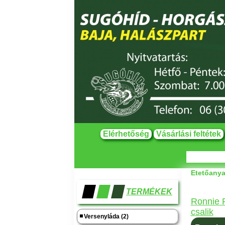
Elérhetőség
Vásárlási feltétek
Etetőanya
TERMÉKEK
Ronnie 
csalik
Versenyláda (2)