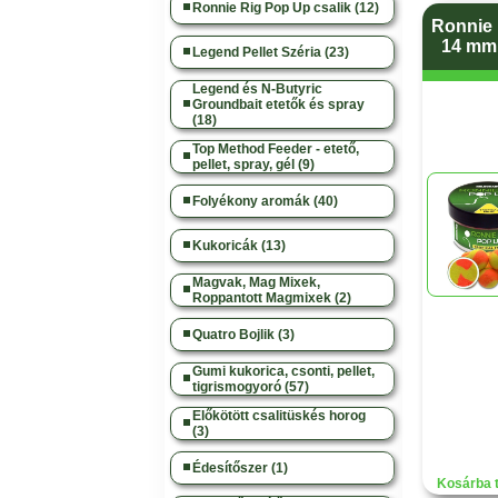
Ronnie Rig Pop Up csalik (12)
Ronnie 
14 mm 
Legend Pellet Széria (23)
Legend és N-Butyric
Groundbait etetők és spray
(18)
Top Method Feeder - etető,
pellet, spray, gél (9)
Folyékony aromák (40)
Kukoricák (13)
Magvak, Mag Mixek,
Roppantott Magmixek (2)
Quatro Bojlik (3)
Gumi kukorica, csonti, pellet,
tigrismogyoró (57)
Előkötött csalitüskés horog
(3)
Édesítőszer (1)
Kosárba 