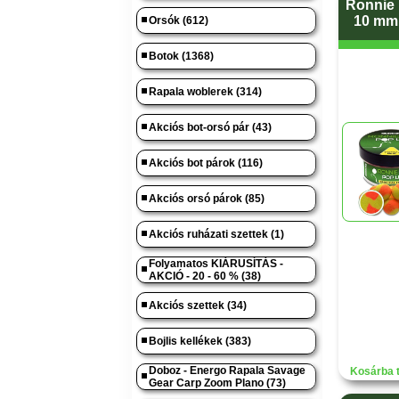
Ronnie 
10 mm 
Orsók (612)
Botok (1368)
Rapala woblerek (314)
Akciós bot-orsó pár (43)
Akciós bot párok (116)
Akciós orsó párok (85)
Akciós ruházati szettek (1)
Folyamatos KIÁRUSÍTÁS -
AKCIÓ - 20 - 60 % (38)
Akciós szettek (34)
Bojlis kellékek (383)
Doboz - Energo Rapala Savage
Kosárba 
Gear Carp Zoom Plano (73)