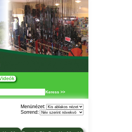
Videók
Keress >>
Menünézet:
Sorrend: