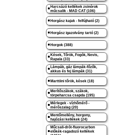
Harcsázó kellékek zsinórok
műcsalik - MAD CAT (106)
Horgász kajak - felfújható (2)
Horgász igazolvány tartó (2)
Horgok (388)
Kések, Tőrök, Fogók, Nevis,
Rapala (33)
Lámpák, gáz lámpák-főzők,
akkus és fej lámpák (31)
Marttiini tőrök, kések (18)
Merítőszákok, szákok,
törpeharcsa csapda (195)
Mérlegek - vízhőmérő -
mérőszalag (20)
Mentőmellény, horgony,
hajózási kellékek (24)
Műcsali-drót-fluorocarbon
előkék-ragadozó kellékek