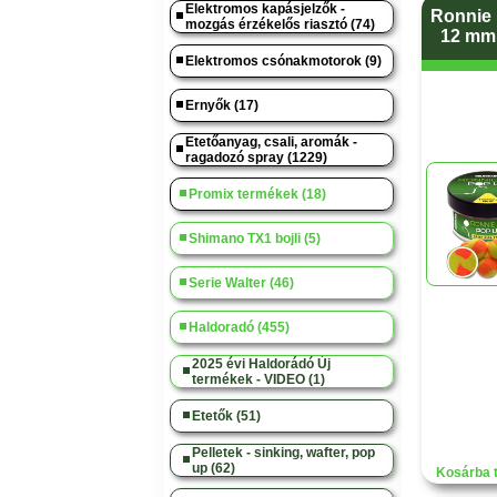
Elektromos kapásjelzők -
Ronnie 
mozgás érzékelős riasztó (74)
12 mm 
Elektromos csónakmotorok (9)
Ernyők (17)
Etetőanyag, csali, aromák -
ragadozó spray (1229)
Promix termékek (18)
Shimano TX1 bojli (5)
Serie Walter (46)
Haldoradó (455)
2025 évi Haldorádó Új
termékek - VIDEO (1)
Etetők (51)
Pelletek - sinking, wafter, pop
up (62)
Kosárba 