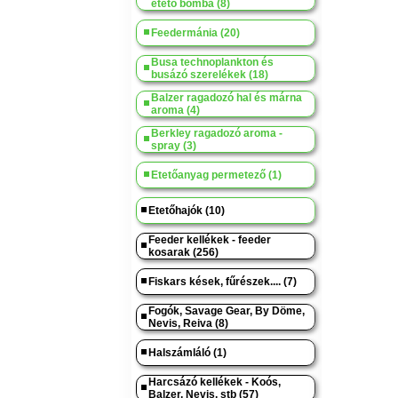
etető bomba (8)
Feedermánia (20)
Busa technoplankton és
busázó szerelékek (18)
Balzer ragadozó hal és márna
aroma (4)
Berkley ragadozó aroma -
spray (3)
Etetőanyag permetező (1)
Etetőhajók (10)
Feeder kellékek - feeder
kosarak (256)
Fiskars kések, fűrészek.... (7)
Fogók, Savage Gear, By Döme,
Nevis, Reiva (8)
Halszámláló (1)
Harcsázó kellékek - Koós,
Balzer, Nevis, stb (57)