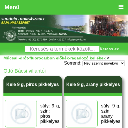
Menü
Keress >>
>
Műcsali-drót-fluorocarbon előkék-ragadozó kellékek
Sorrend:
Ottó Bácsi villantói
Kele 9 g, piros pikkelyes
Kele 9 g, arany pikkelyes
súly: 9 g,
súly: 9 g,
szín:
szín:
piros
arany
pikkelyes
pikkelyes