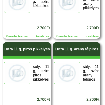
g, szín:
arany
kékcsíkos
pikkelyes
2.700Ft
2.700Ft
Kosárba tesz >>
tovább >>
Kosárba tesz >>
tovább >>
Lutra 11 g, piros pikkelyes
Lutra 11 g, arany félpiros
súly: 11
súly: 11
g, szín:
g, szín:
piros
arany
pikkelyes
félpiros
2.700Ft
2.700Ft