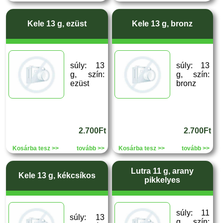
Kele 13 g, ezüst
Kele 13 g, bronz
súly: 13
súly: 13
g, szín:
g, szín:
ezüst
bronz
2.700Ft
2.700Ft
Kosárba tesz >>
tovább >>
Kosárba tesz >>
tovább >>
Lutra 11 g, arany
Kele 13 g, kékcsíkos
pikkelyes
súly: 11
súly: 13
g, szín: