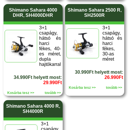
Shimano Sahara 4000
Shimano Sahara 2500 R,
DHR, SH4000DHR
SH2500R
3+1
3+1
csapágy,
csapágy,
hátsó és
hátsó és
harci
harci
fékes, 40-
fékes,
es méret,
30-as
dupla
méret
hajtókarral
30.990Ft helyett most:
34.990Ft helyett most:
26.990Ft
29.990Ft
Kosárba tesz >>
tovább >>
Kosárba tesz >>
tovább >>
Shimano Sahara 4000 R,
SH4000R
3+1
csapágy,