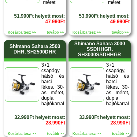
méret
méret
51.990Ft helyett most:
53.990Ft helyett most:
47.990Ft
49.990Ft
Kosárba tesz >>
tovább >>
Kosárba tesz >>
tovább >>
Shimano Sahara 3000
Shimano Sahara 2500
SSDHHGR,
DHR, SH2500DHR
SH3000SSDHHGR
3+1
3+1
csapágy,
csapágy,
hátsó és
hátsó és
harci
harci
fékes, 30-
fékes, 30-
as méret,
as méret,
dupla
dupla
hajtókarral
hajtókarral
32.990Ft helyett most:
33.990Ft helyett most:
28.990Ft
28.990Ft
Kosárba tesz >>
tovább >>
Kosárba tesz >>
tovább >>