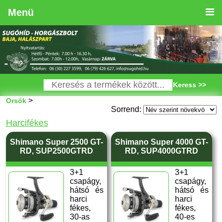
Menü
Keress >>
>
Orsók
Sorrend:
Harcifékes
Shimano Super 2500 GT-
Shimano Super 4000 GT-
RD, SUP2500GTRD
RD, SUP4000GTRD
3+1
3+1
csapágy,
csapágy,
hátsó és
hátsó és
harci
harci
fékes,
fékes,
30-as
40-es