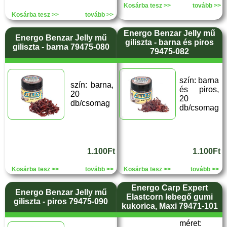
Kosárba tesz >>
tovább >>
Kosárba tesz >>
tovább >>
Energo Benzar Jelly mű
Energo Benzar Jelly mű
giliszta - barna és piros
giliszta - barna 79475-080
79475-082
szín: barna
szín: barna,
és piros,
20
20
db/csomag
db/csomag
1.100Ft
1.100Ft
Kosárba tesz >>
tovább >>
Kosárba tesz >>
tovább >>
Energo Carp Expert
Energo Benzar Jelly mű
Elastcorn lebegő gumi
giliszta - piros 79475-090
kukorica, Maxi 79471-101
méret: