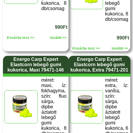
kukorica, 8
lebegő
db/csomag
gumi
kukorica, 8
db/csomag
990Ft
990Ft
Kosárba tesz >>
tovább >>
Kosárba tesz >>
tovább >>
Energo Carp Expert
Energo Carp Expert
Elastcorn lebegő gumi
Elastcorn lebegő gumi
kukorica, Maxi 79471-146
kukorica, Extra 79471-201
méret:
méret:
maxi, íz:
extra, íz:
fokhagyma,
vanília,
szín: fluo
szín:
sárga,
sárga,
dipbe
dipbe
áztatott
áztatott
lebegő
lebegő
gumi
gumi
kukorica, 8
kukorica, 6