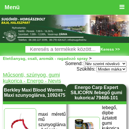
Menü
Keress >>
>
Etetőanyag, csali, aromák - ragadozó spray
Sorrend:
Szükítés:
Műcsonti, szúnyog, gumi
kukorica - Energo - Nevis
Energo Carp Expert
Berkley Maxi Blood Worms -
SILICORN /lebegő gumi
Maxi szunyoglárva, 1092475
kukorica/ 79466-101
lebegő,
dipbe
maxi méretű
áztatott
mű
gumi
szunyoglárva
kukorica,