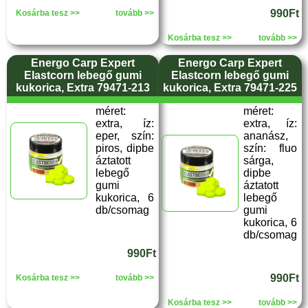
990Ft
Kosárba tesz >>
tovább >>
Kosárba tesz >>
tovább >>
Energo Carp Expert
Energo Carp Expert
Elastcorn lebegő gumi
Elastcorn lebegő gumi
kukorica, Extra 79471-213
kukorica, Extra 79471-225
méret:
méret:
extra, íz:
extra, íz:
eper, szín:
ananász,
piros, dipbe
szín: fluo
áztatott
sárga,
lebegő
dipbe
gumi
áztatott
kukorica, 6
lebegő
db/csomag
gumi
kukorica, 6
db/csomag
990Ft
990Ft
Kosárba tesz >>
tovább >>
Kosárba tesz >>
tovább >>