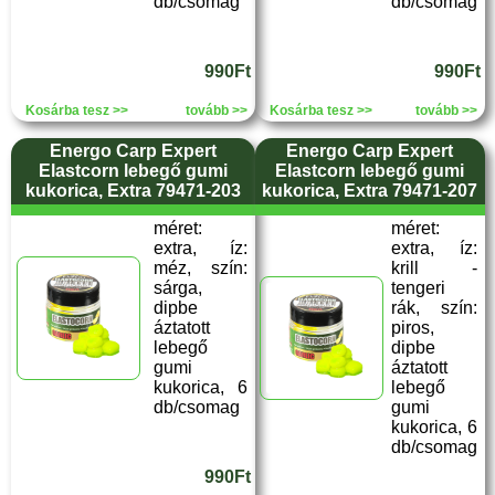
db/csomag
db/csomag
990Ft
990Ft
Kosárba tesz >>
tovább >>
Kosárba tesz >>
tovább >>
Energo Carp Expert
Energo Carp Expert
Elastcorn lebegő gumi
Elastcorn lebegő gumi
kukorica, Extra 79471-203
kukorica, Extra 79471-207
méret:
méret:
extra, íz:
extra, íz:
méz, szín:
krill -
sárga,
tengeri
dipbe
rák, szín:
áztatott
piros,
lebegő
dipbe
gumi
áztatott
kukorica, 6
lebegő
db/csomag
gumi
kukorica, 6
db/csomag
990Ft