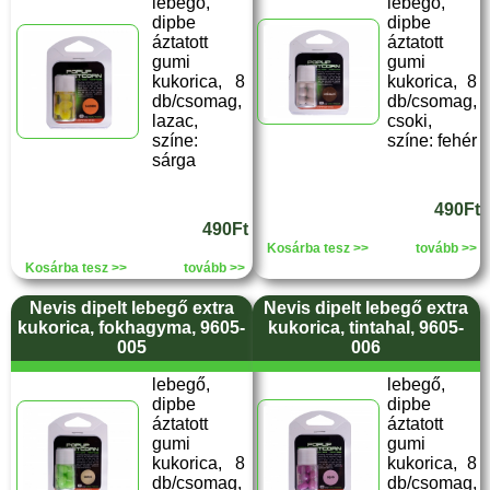
lebegő,
lebegő,
dipbe
dipbe
áztatott
áztatott
gumi
gumi
kukorica, 8
kukorica, 8
db/csomag,
db/csomag,
lazac,
csoki,
színe:
színe: fehér
sárga
490Ft
490Ft
Kosárba tesz >>
tovább >>
Kosárba tesz >>
tovább >>
Nevis dipelt lebegő extra
Nevis dipelt lebegő extra
kukorica, fokhagyma, 9605-
kukorica, tintahal, 9605-
005
006
lebegő,
lebegő,
dipbe
dipbe
áztatott
áztatott
gumi
gumi
kukorica, 8
kukorica, 8
db/csomag,
db/csomag,