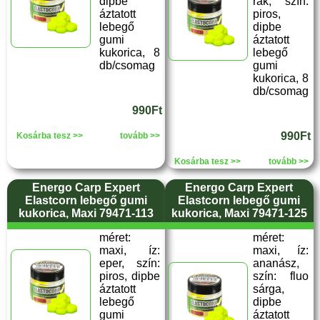
dipbe
rák, szín:
áztatott
piros,
lebegő
dipbe
gumi
áztatott
kukorica, 8
lebegő
db/csomag
gumi
kukorica, 8
db/csomag
990Ft
990Ft
Kosárba tesz >>
tovább >>
Kosárba tesz >>
tovább >>
Energo Carp Expert
Energo Carp Expert
Elastcorn lebegő gumi
Elastcorn lebegő gumi
kukorica, Maxi 79471-113
kukorica, Maxi 79471-125
méret:
méret:
maxi, íz:
maxi, íz:
eper, szín:
ananász,
piros, dipbe
szín: fluo
áztatott
sárga,
lebegő
dipbe
gumi
áztatott