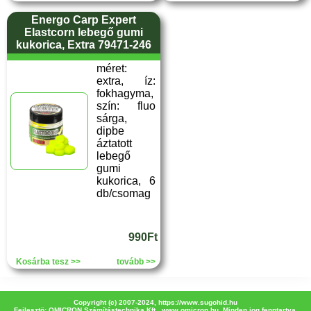
Energo Carp Expert
Elastcorn lebegő gumi
kukorica, Extra 79471-246
méret:
extra, íz:
fokhagyma,
szín: fluo
sárga,
dipbe
áztatott
lebegő
gumi
kukorica, 6
db/csomag
990Ft
Kosárba tesz >>
tovább >>
Copyright (c) 2007-2024,
https://www.sugohid.hu
Fejlesztö: OMICRON Számítástechnika Kft.,
www.omicron.hu
, Minden jog fenntartva.