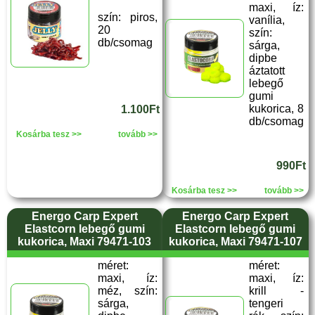
maxi, íz:
szín: piros,
vanília,
20
szín:
db/csomag
sárga,
dipbe
áztatott
lebegő
gumi
kukorica, 8
1.100Ft
db/csomag
Kosárba tesz >>
tovább >>
990Ft
Kosárba tesz >>
tovább >>
Energo Carp Expert
Energo Carp Expert
Elastcorn lebegő gumi
Elastcorn lebegő gumi
kukorica, Maxi 79471-103
kukorica, Maxi 79471-107
méret:
méret:
maxi, íz:
maxi, íz:
méz, szín:
krill -
sárga,
tengeri