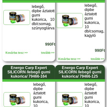
lebegő,
lebegő,
dipbe
dipbe áztatott
áztatott
gumi
gumi
kukorica, 10
kukorica,
db/csomag,
10
szúnyoglárva
db/csomag,
kagyló
990Ft
990Ft
Kosárba tesz >>
tovább >>
Kosárba tesz >>
tovább >>
Energo Carp Expert
Energo Carp Expert
SILICORN /lebegő gumi
SILICORN /lebegő gumi
kukorica/ 79466-164
kukorica/ 79466-125
lebegő,
lebegő,
dipbe
dipbe
áztatott
áztatott
gumi
gumi
kukorica,
kukorica,
10
10