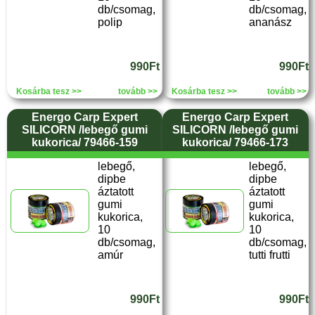
db/csomag,
db/csomag,
polip
ananász
990Ft
990Ft
Kosárba tesz >>
tovább >>
Kosárba tesz >>
tovább >>
Energo Carp Expert
Energo Carp Expert
SILICORN /lebegő gumi
SILICORN /lebegő gumi
kukorica/ 79466-159
kukorica/ 79466-173
lebegő,
lebegő,
dipbe
dipbe
áztatott
áztatott
gumi
gumi
kukorica,
kukorica,
10
10
db/csomag,
db/csomag,
amúr
tutti frutti
990Ft
990Ft