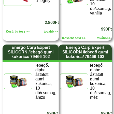
- 1 tégely
10
db/csomag,
vanília
2.800Ft
990Ft
Kosárba tesz >>
tovább >>
Kosárba tesz >>
tovább >>
Energo Carp Expert
Energo Carp Expert
SILICORN /lebegő gumi
SILICORN /lebegő gumi
kukorica/ 79466-102
kukorica/ 79466-103
lebegő,
lebegő,
dipbe
dipbe
áztatott
áztatott
gumi
gumi
kukorica,
kukorica,
10
10
db/csomag,
db/csomag,
ánizs
méz
990Ft
990Ft