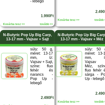
- lebegő
2.490
1.990Ft
Kosárba tesz >>
tovább 
Kosárba tesz >>
tovább >>
N-Butyric Pop Up Big Carp,
N-Butyric Pop Up Big Carp
13-17 mm - Vajsav + Sajt
13-17 mm - Vajsav + Méz
súly: 50 g,
súly: 50 
méret: 13-17
méret: 13-
mm, íz:
mm, íz
Vajsav + Sajt,
Vajsav 
színe: fluo
Méz, szín
fehér és
fluo fehér 
narancs -
sárga - P
Pop Up -
Up - lebegő
lebegő
2.490
2.490Ft
Kosárba tesz >>
tovább 