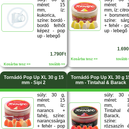
méret: 15
méret: 
mm, íz:
mm, íz: citr
kukorica,
+ borsment
színe: bordó -
színe: sár
bordó felhőt
+ fehér - p
képez - pop
up - lebegő
up - lebegő
1.690
1.790Ft
Kosárba tesz >>
tovább 
Kosárba tesz >>
tovább >>
Tornádó Pop Up XL 30 g 15
Tornádó Pop Up XL 30 g 1
mm - Sipi 2
mm - Tintahal & Barack
súly: 30 g,
súly: 30 
méret: 15
méret: 
mm, íz:
mm, íz
narancs +
Tintahal 
fahéj, színe:
Barack,
narancssárga
színe:
+ fehér - pop
rózsaszín 