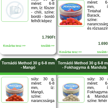
méret: 6
méret: 6-8
mm, íz
mm, íz: fűszer
Tintahal
- chili, színe:
Barack,
bordó - bordó
színe:
felhőt képez
narancssár
és rózsaszí
1.790Ft
1.690
Kosárba tesz >>
tovább >>
Kosárba tesz >>
tovább 
Tornádó Method 30 g 6-8 mm
Tornádó Method 30 g 6-8 
- Mangó
- Fokhagyma & Mandula
súly: 30 g,
súly: 30 
méret: 6-8
méret: 6
mm, íz:
mm, íz
Mangó,
Fokhagyma
színe:
& Mandul
narancssárga
színe: fehér