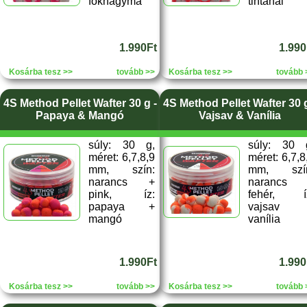
fokhagyma
tintahal
1.990Ft
1.990
Kosárba tesz >>
tovább >>
Kosárba tesz >>
tovább 
4S Method Pellet Wafter 30 g -
4S Method Pellet Wafter 30 g
Papaya & Mangó
Vajsav & Vanília
súly: 30 g,
súly: 30 
méret: 6,7,8,9
méret: 6,7,8
mm, szín:
mm, szí
narancs +
narancs
pink, íz:
fehér, í
papaya +
vajsav 
mangó
vanília
1.990Ft
1.990
Kosárba tesz >>
tovább >>
Kosárba tesz >>
tovább 