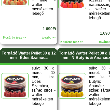
+ fehér -
rózsaszín 
wafter -
narancssár
mérsékelten
- wafter
lebegő
mérsékelte
lebegő
1.690Ft
1.690
Kosárba tesz >>
tovább >>
Kosárba tesz >>
tovább 
Tornádó Wafter Pellet 30 g 12
Tornádó Wafter Pellet 30 g 
mm - Édes Szamóca
mm - N-Butyric & Ananás
súly: 30 g,
súly: 30 
méret: 12
méret: 
mm, íze:
mm, íze: 
Édes
Butyric
Szamóca,
Ananász,
színe: piros -
színe: sárga
wafter -
wafter 
mérsékelten
mérsékelte
lebegő
lebegő