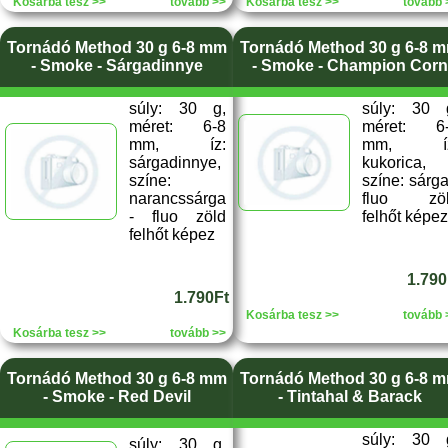
Kosárba tesz >>
tovább >>
Kosárba tesz >>
tovább 
Tornádó Method 30 g 6-8 mm
Tornádó Method 30 g 6-8 
- Smoke - Sárgadinnye
- Smoke - Champion Corn
súly: 30 g,
súly: 30 
méret: 6-8
méret: 6
mm, íz:
mm, íz
sárgadinnye,
kukorica,
színe:
színe: sárga
narancssárga
fluo zö
- fluo zöld
felhőt képez
felhőt képez
1.790
1.790Ft
Kosárba tesz >>
tovább 
Kosárba tesz >>
tovább >>
Tornádó Method 30 g 6-8 mm
Tornádó Method 30 g 6-8 
- Smoke - Red Devil
- Tintahal & Barack
súly: 30 
súly: 30 g,