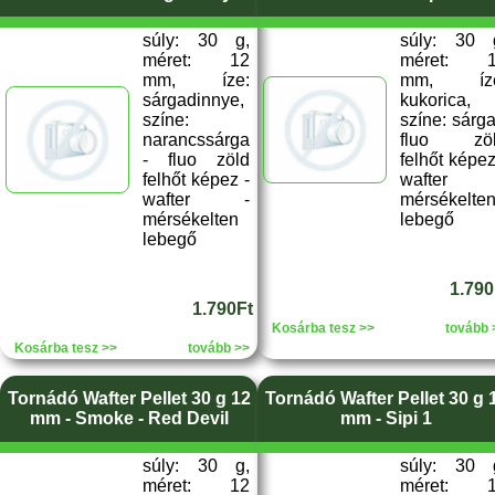
súly: 30 g,
súly: 30 
méret: 12
méret: 
mm, íze:
mm, íze
sárgadinnye,
kukorica,
színe:
színe: sárga
narancssárga
fluo zö
- fluo zöld
felhőt képez
felhőt képez -
wafter 
wafter -
mérsékelte
mérsékelten
lebegő
lebegő
1.790
1.790Ft
Kosárba tesz >>
tovább 
Kosárba tesz >>
tovább >>
Tornádó Wafter Pellet 30 g 12
Tornádó Wafter Pellet 30 g 
mm - Smoke - Red Devil
mm - Sipi 1
súly: 30 g,
súly: 30 
méret: 12
méret: 