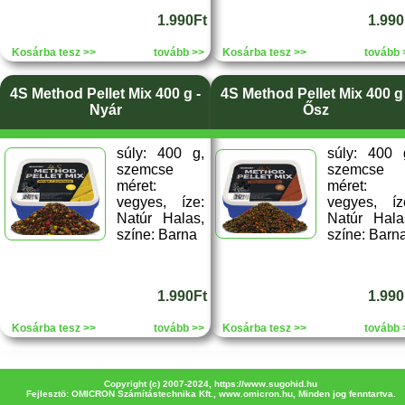
1.990Ft
1.990
Kosárba tesz >>
tovább >>
Kosárba tesz >>
tovább 
4S Method Pellet Mix 400 g -
4S Method Pellet Mix 400 g 
Nyár
Ősz
súly: 400 g,
súly: 400 
szemcse
szemcse
méret:
méret:
vegyes, íze:
vegyes, íz
Natúr Halas,
Natúr Hala
színe: Barna
színe: Barn
1.990Ft
1.990
Kosárba tesz >>
tovább >>
Kosárba tesz >>
tovább 
Copyright (c) 2007-2024,
https://www.sugohid.hu
Fejlesztö: OMICRON Számítástechnika Kft.,
www.omicron.hu
, Minden jog fenntartva.