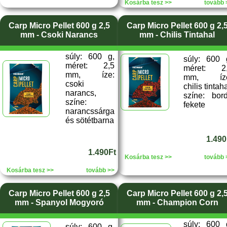
Kosárba tesz >>
tovább 
Carp Micro Pellet 600 g 2,5
Carp Micro Pellet 600 g 2,
mm - Csoki Narancs
mm - Chilis Tintahal
súly: 600 g,
súly: 600 
méret: 2,5
méret: 2
mm, íze:
mm, íze
csoki
chilis tintaha
narancs,
színe: bor
színe:
fekete
narancssárga
és sötétbarna
1.490
1.490Ft
Kosárba tesz >>
tovább 
Kosárba tesz >>
tovább >>
Carp Micro Pellet 600 g 2,5
Carp Micro Pellet 600 g 2,
mm - Spanyol Mogyoró
mm - Champion Corn
súly: 600 
súly: 600 g,