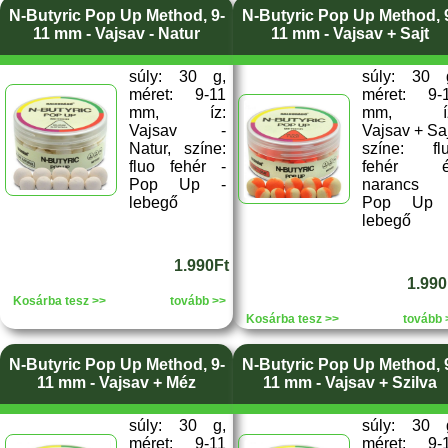
N-Butyric Pop Up Method, 9-
N-Butyric Pop Up Method, 
11 mm - Vajsav - Natur
11 mm - Vajsav + Sajt
súly: 30 g,
súly: 30 
méret: 9-11
méret: 9-
mm, íz:
mm, íz
Vajsav -
Vajsav + Saj
Natur, színe:
színe: fl
fluo fehér -
fehér é
Pop Up -
narancs
lebegő
Pop Up 
lebegő
1.990Ft
1.990
Kosárba tesz >>
tovább >>
Kosárba tesz >>
tovább 
N-Butyric Pop Up Method, 9-
N-Butyric Pop Up Method, 
11 mm - Vajsav + Méz
11 mm - Vajsav + Szilva
súly: 30 g,
súly: 30 
méret: 9-11
méret: 9-