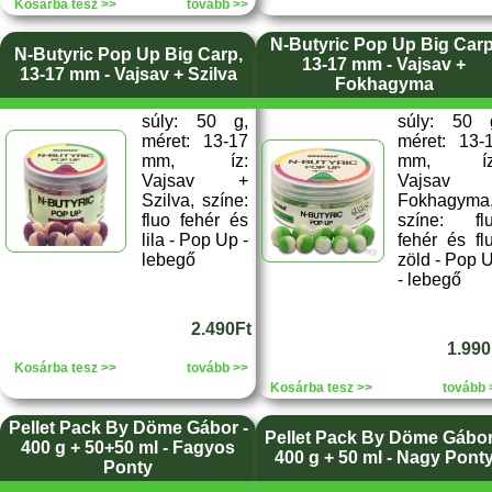
Kosárba tesz >>
tovább >>
N-Butyric Pop Up Big Carp
N-Butyric Pop Up Big Carp,
13-17 mm - Vajsav +
13-17 mm - Vajsav + Szilva
Fokhagyma
súly: 50 g,
súly: 50 
méret: 13-17
méret: 13-
mm, íz:
mm, íz
Vajsav +
Vajsav 
Szilva, színe:
Fokhagyma
fluo fehér és
színe: fl
lila - Pop Up -
fehér és fl
lebegő
zöld - Pop 
- lebegő
2.490Ft
1.990
Kosárba tesz >>
tovább >>
Kosárba tesz >>
tovább 
Pellet Pack By Döme Gábor -
Pellet Pack By Döme Gábor
400 g + 50+50 ml - Fagyos
400 g + 50 ml - Nagy Pont
Ponty