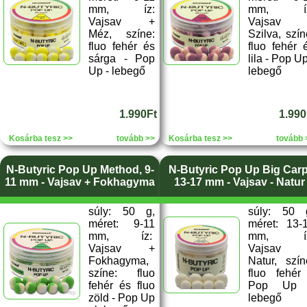
mm, íz:
mm, íz
Vajsav +
Vajsav 
Méz, színe:
Szilva, szín
fluo fehér és
fluo fehér 
sárga - Pop
lila - Pop Up
Up - lebegő
lebegő
1.990Ft
1.990
Kosárba tesz >>
tovább >>
Kosárba tesz >>
tovább 
N-Butyric Pop Up Method, 9-
N-Butyric Pop Up Big Carp
11 mm - Vajsav + Fokhagyma
13-17 mm - Vajsav - Natur
súly: 50 g,
súly: 50 
méret: 9-11
méret: 13-
mm, íz:
mm, íz
Vajsav +
Vajsav 
Fokhagyma,
Natur, szín
színe: fluo
fluo fehér
fehér és fluo
Pop Up 
zöld - Pop Up
lebegő