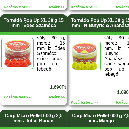
Kosárba tesz >>
tovább >>
Kosárba tesz >>
tovább 
Tornádó Pop Up XL 30 g 15
Tornádó Pop Up XL 30 g 1
mm - Édes Szamóca
mm - N-Butyric & Ananás
súly: 30 g,
súly: 30 
méret: 15
méret: 
mm, íz: Édes
mm, íz: 
Szamóca,
Butyric
színe: piros -
Ananász,
pop up -
színe: sárga
lebegő
pop up 
lebegő
1.690Ft
1.690
Kosárba tesz >>
tovább >>
Kosárba tesz >>
tovább 
Carp Micro Pellet 600 g 2,5
Carp Micro Pellet 600 g 2,
mm - Juhar Banán
mm - Mangó