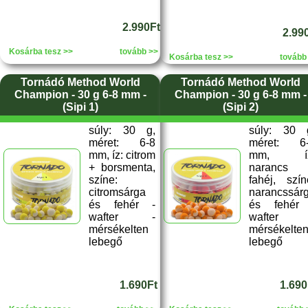
2.990Ft
2.99
Kosárba tesz >>
tovább >>
Kosárba tesz >>
tovább
Tornádó Method World
Tornádó Method World
Champion - 30 g 6-8 mm -
Champion - 30 g 6-8 mm -
(Sipi 1)
(Sipi 2)
súly: 30 g,
súly: 30 
méret: 6-8
méret: 6
mm, íz: citrom
mm, íz
+ borsmenta,
narancs
színe:
fahéj, szín
citromsárga
narancssár
és fehér -
és fehér
wafter -
wafter 
mérsékelten
mérsékelte
lebegő
lebegő
1.690Ft
1.690