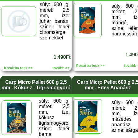
súly: 600 g,
súly: 600 
méret: 2,5
méret: 2
mm, íze:
mm, íze
juhar banán,
mangó,
színe: fehér
színe: élé
citromsárga
narancssár
szemekkel
1.490
1.490Ft
Kosárba tesz >>
tovább 
Kosárba tesz >>
tovább >>
Carp Micro Pellet 600 g 2,5
Carp Micro Pellet 600 g 2,
mm - Kókusz - Tigrismogyoró
mm - Édes Ananász
súly: 600 g,
súly: 600 
méret: 2,5
méret: 2
mm, íze:
mm, íze
kókusz
mézédes
tigrismogyoró,
ananász,
színe: fehér
színe: sárga
barna