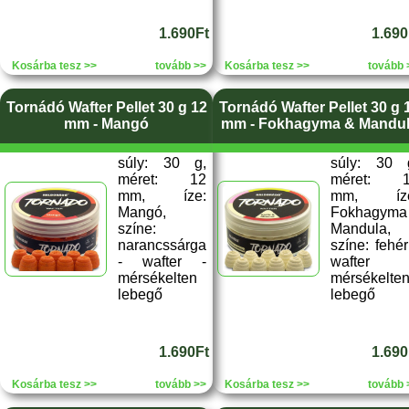
1.690Ft
1.690
Kosárba tesz >>
tovább >>
Kosárba tesz >>
tovább 
Tornádó Wafter Pellet 30 g 12
Tornádó Wafter Pellet 30 g 
mm - Mangó
mm - Fokhagyma & Mandu
súly: 30 g,
súly: 30 
méret: 12
méret: 
mm, íze:
mm, íze
Mangó,
Fokhagyma
színe:
Mandula,
narancssárga
színe: fehér
- wafter -
wafter 
mérsékelten
mérsékelte
lebegő
lebegő
1.690Ft
1.690
Kosárba tesz >>
tovább >>
Kosárba tesz >>
tovább 