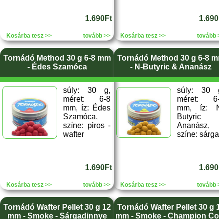
1.690Ft
1.690
Kosárba tesz >>
tovább >>
Kosárba tesz >>
tovább 
Tornádó Method 30 g 6-8 mm
Tornádó Method 30 g 6-8 
- Édes Szamóca
- N-Butyric & Ananász
súly: 30 g,
súly: 30 
méret: 6-8
méret: 6
mm, íz: Édes
mm, íz: 
Szamóca,
Butyric
színe: piros -
Ananász,
wafter
színe: sárga
1.690Ft
1.690
Kosárba tesz >>
tovább >>
Kosárba tesz >>
tovább 
Tornádó Wafter Pellet 30 g 12
Tornádó Wafter Pellet 30 g 
mm - Smoke - Sárgadinnye
mm - Smoke - Champion Co