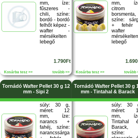
mm, íze:
mm, íze
fűszeres -
citrom 
chili, színe:
borsmenta,
bordó - bordó
színe: sár
felhőt képez -
+ fehér
wafter -
wafter 
mérsékelten
mérsékelte
lebegő
lebegő
1.790Ft
1.690
Kosárba tesz >>
tovább >>
Kosárba tesz >>
tovább 
Tornádó Wafter Pellet 30 g 12
Tornádó Wafter Pellet 30 g 
mm - Sipi 2
mm - Tintahal & Barack
súly: 30 g,
súly: 30 
méret: 12
méret: 
mm, íze:
mm, íze
narancs +
Tintahal 
fahéj, színe:
Barack,
narancssárga
színe: