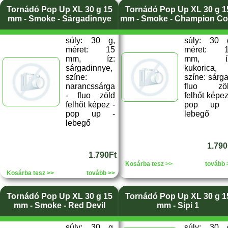
Tornádó Pop Up XL 30 g 15
Tornádó Pop Up XL 30 g 1
mm - Smoke - Sárgadinnye
mm - Smoke - Champion Co
súly: 30 g,
súly: 30 
méret: 15
méret: 
mm, íz:
mm, íz
sárgadinnye,
kukorica,
színe:
színe: sárga
narancssárga
fluo zö
- fluo zöld
felhőt képez
felhőt képez -
pop up 
pop up -
lebegő
lebegő
1.790
1.790Ft
Kosárba tesz >>
tovább 
Kosárba tesz >>
tovább >>
Tornádó Pop Up XL 30 g 15
Tornádó Pop Up XL 30 g 1
mm - Smoke - Red Devil
mm - Sipi 1
súly: 30 g,
súly: 30 