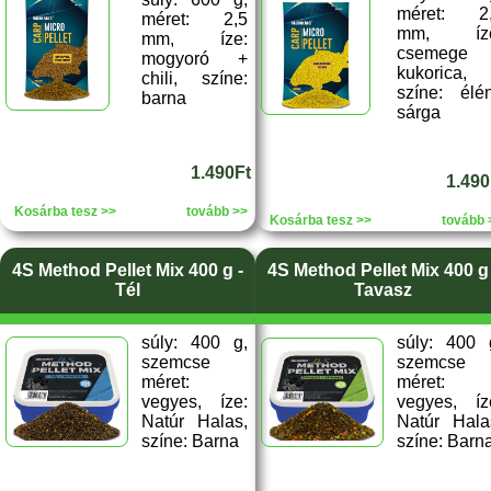
méret: 2
méret: 2,5
mm, íze
mm, íze:
csemege
mogyoró +
kukorica,
chili, színe:
színe: élé
barna
sárga
1.490Ft
1.490
Kosárba tesz >>
tovább >>
Kosárba tesz >>
tovább 
4S Method Pellet Mix 400 g -
4S Method Pellet Mix 400 g 
Tél
Tavasz
súly: 400 g,
súly: 400 
szemcse
szemcse
méret:
méret:
vegyes, íze:
vegyes, íz
Natúr Halas,
Natúr Hala
színe: Barna
színe: Barn