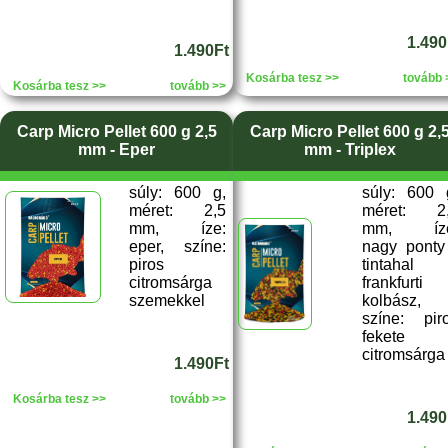
1.490
1.490Ft
Kosárba tesz >>
tovább 
Kosárba tesz >>
tovább >>
Carp Micro Pellet 600 g 2,5
Carp Micro Pellet 600 g 2,
mm - Eper
mm - Triplex
súly: 600 g,
súly: 600 
méret: 2,5
méret: 2
mm, íze:
mm, íze
eper, színe:
nagy ponty
piros
tintahal
citromsárga
frankfurti
szemekkel
kolbász,
színe: pir
fekete
citromsárga
1.490Ft
Kosárba tesz >>
tovább >>
1.490