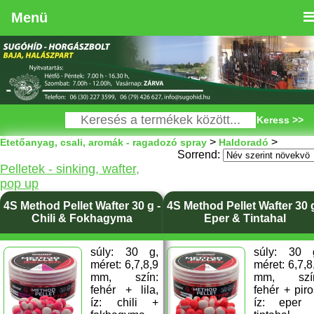
Menü
Keress >>
>
>
Etetőanyag, csali, aromák - ragadozó spray
Haldoradó
Sorrend:
Pelletek - sinking, wafter,
pop up
4S Method Pellet Wafter 30 g -
4S Method Pellet Wafter 30 g
Chili & Fokhagyma
Eper & Tintahal
súly: 30 g,
súly: 30 
méret: 6,7,8,9
méret: 6,7,8
mm, szín:
mm, szí
fehér + lila,
fehér + piro
íz: chili +
íz: eper