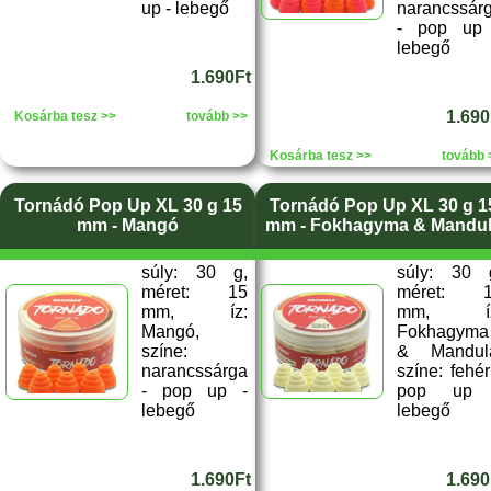
up - lebegő
narancssár
- pop up
lebegő
1.690Ft
1.690
Kosárba tesz >>
tovább >>
Kosárba tesz >>
tovább 
Tornádó Pop Up XL 30 g 15
Tornádó Pop Up XL 30 g 1
mm - Mangó
mm - Fokhagyma & Mandu
súly: 30 g,
súly: 30 
méret: 15
méret: 
mm, íz:
mm, íz
Mangó,
Fokhagyma
színe:
& Mandul
narancssárga
színe: fehér
- pop up -
pop up 
lebegő
lebegő
1.690Ft
1.690