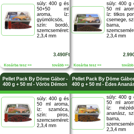
súly: 400 g és
súly: 400 g 
50+50 ml
50 ml arom
aroma, íz:
íz: titkos po
gyümölcsös,
csemege, szí
szín: bordó,
barna,
szemcseméret:
szemcsemére
2,3,4 mm
2,3,4 mm
3.490Ft
2.99
Kosárba tesz >>
tovább >>
Kosárba tesz >>
tovább
Pellet Pack By Döme Gábor -
Pellet Pack By Döme Gábor
400 g + 50 ml - Vörös Démon
400 g + 50 ml - Édes Ananá
súly: 400 g 
súly: 400 g és
50 ml arom
50 ml aroma,
íz: mézéd
íz: szamóca,
ananász, szí
szín: piros,
barna,
szemcseméret:
szemcsemére
2,3,4 mm
2,3,4 mm