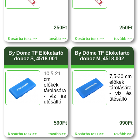
250Ft
250Ft
Kosárba tesz >>
tovább >>
Kosárba tesz >>
tovább >>
By Döme TF Előketartó
By Döme TF Előketartó
doboz S, 4518-001
doboz M, 4518-002
10,5-21
7,5-30 cm
cm
előkék
előkék
tárolására
tárolására
- víz és
- víz és
ütésálló
ütésálló
590Ft
990Ft
Kosárba tesz >>
tovább >>
Kosárba tesz >>
tovább >>