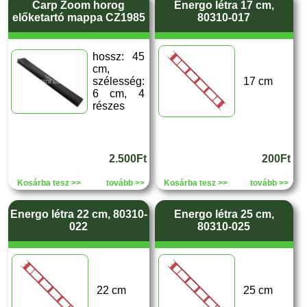
Carp Zoom horog
Energo létra 17 cm,
előketartó mappa CZ1985
80310-017
hossz: 45
cm,
szélesség:
17 cm
6 cm, 4
részes
2.500Ft
200Ft
Kosárba tesz >>
tovább >>
Kosárba tesz >>
tovább >>
Energo létra 22 cm, 80310-
Energo létra 25 cm,
022
80310-025
22 cm
25 cm