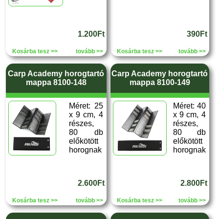
1.200Ft
390Ft
Kosárba tesz >>
tovább >>
Kosárba tesz >>
tovább >>
Carp Academy horogtartó
Carp Academy horogtartó
mappa 8100-148
mappa 8100-149
Méret: 25
Méret: 40
x 9 cm, 4
x 9 cm, 4
részes,
részes,
80 db
80 db
előkötött
előkötött
horognak
horognak
2.600Ft
2.800Ft
Kosárba tesz >>
tovább >>
Kosárba tesz >>
tovább >>