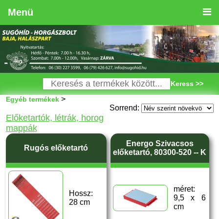
Menü
Keress >>
>
Egyéb termékek
Sorrend:
Előketartók, létrák, horog
mappák
Energo Szivacsos
Rugós előketartó
előketartó, 80300-520 -- K
méret:
Hossz:
9,5 x 6
28 cm
cm