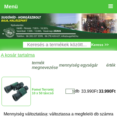
Menü
Keress >>
A kosár tartalma
termék
mennyiség
egységár
érték
megnevezése
Fomei Terronic
db
33.990Ft
33.990Ft
10 x 50 távcső
Mennyiség változtatása: változtassa a megfelelö db számra