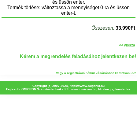
és üssön enter.
Termék törlése: változtassa a mennyiséget 0-ra és üssön
enter-t.
Összesen:
33.990Ft
<< vissza
Kérem a megrendelés feladásához jelentkezen be!
Vagy a regisztráció nélkül vásárláshoz kattintson ide!
Copyright (c) 2007-2024,
https://www.sugohid.hu
Fejlesztö: OMICRON Számítástechnika Kft.,
www.omicron.hu
, Minden jog fenntartva.