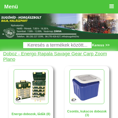
Menü
Keress >>
Doboz - Energo Rapala Savage Gear Carp Zoom
Plano
Csontis, kukacos dobozok
Energo dobozok, ládák (8)
(3)