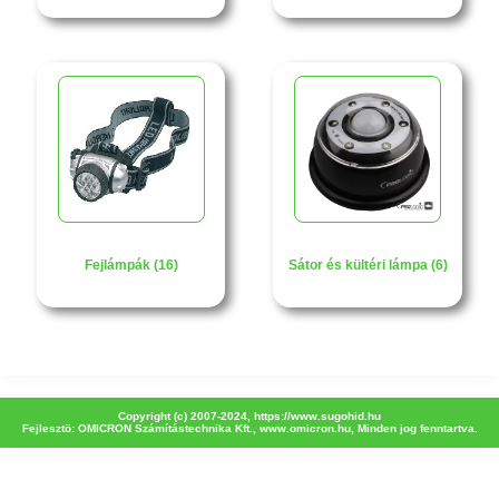
Fejlámpák (16)
Sátor és kültéri lámpa (6)
Copyright (c) 2007-2024,
https://www.sugohid.hu
Fejlesztö: OMICRON Számítástechnika Kft.,
www.omicron.hu
, Minden jog fenntartva.