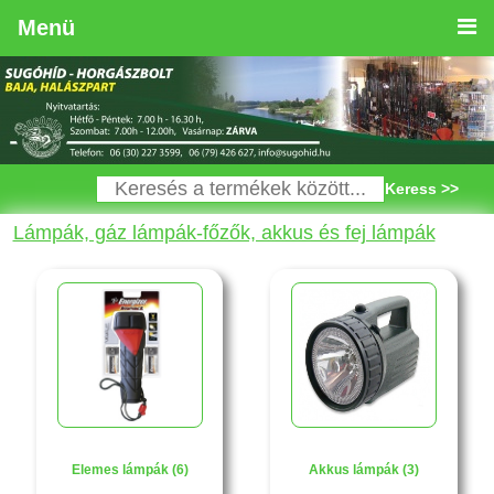
Menü
Keress >>
Lámpák, gáz lámpák-főzők, akkus és fej lámpák
Elemes lámpák (6)
Akkus lámpák (3)