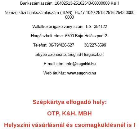
Bankszámlaszám: 10402513-25162543-00000000 K&H
Nemzetközi bankszámlaszám (IBAN): HU47 1040 2513 2516 2543 0000
0000
Vállalkozói igazolvány szám: ES- 354122
Horgászbolt címe: 6500 Baja Halászpart 2.
Telefon: 06-79/426-627 30/227-3599
Skype azonosító: Sughíd-Horgászbolt
E-mail cím: info@
sugohid.hu
Web áruház:
www.sugohid.hu
Szépkártya elfogadó hely:
OTP, K&H, MBH
Helyszíni vásárlásnál és csomagküldésnél is !