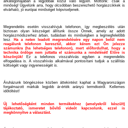
árkategóriájában a legjobbak közül való legyen. Mottónk: csak a
minőség! Ügyelünk arra, hogy olcsóbban beszerezhető horgászcikkek is
elvárható, jó európai minőséget képviseljenek.
Megrendelés esetén visszahívjuk telefonon, így megbeszélés után
biztosan olyan készséget állítunk össze Önnek, amely az adott
horgászmódszerhez árban, tudásban és minőségben a legmegfelelőbb
lesz.
Ha a neten leadott megrendelésére egy napon belül nem
reagálunk
telefonon keresztül, akkor kérem ezt Ön jelezze
számunkra (ha lehetséges telefonon), mert előfordulhat, hogy a
technika ördöge nem juttatta el számunka a rendelését! Előre is
köszönjük!
Ez a telefonos visszahívás egyben a megrendelés
elfogadása is. A visszahívás alkalmával pontosítani tudjuk a szállítás
költségét vagy ingyenességét is.
Áruházunk böngészése közben áttekintést kaphat a Magyarországon
forgalmazott márkák legjobb ár-érték arányú termékeiről. Kellemes
időtöltést!
Új lehetőségként minden termékekhez (amelyekről készült)
tájékoztató, ismeretet bővítő videót kapcsolunk, ezzel is
megkönnyítve a választást.