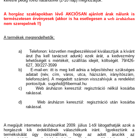
kérésre pedig rövid határidővel (2-10 nap) meghozatjuk.
A horgász szaklapokban lévő AKCIÓSAN ajánlott árak nálunk is
természetesen érvényesek (akkor is ha esetlegesen a
we
b áruházban
nem szerepelnek !!)
A termékek megrendelhetők:
a) Telefonon: közvetlen megbeszéléssel kiválasztjuk a kívánt
árut (ha kell tanácsot adunk) ezek árát, a kedvezmény
lehetőségét s mértékét, szállítás idejét, költségét. 79/426-
627, 30/227-3599
b) E-mail-en: itt is meg kell adnia a teljesítéshez szükséges
adatait (név, cím, város, utca, házszám, irányítószám,
telefonszám). A megadott számon visszahívjuk a rendelést
pontosítjuk. sugohid@fibermail.hu
c) Web áruházon keresztül: regisztráció
nélkül
kosárba
rakással.
d) Web áruházon keresztül: regisztráció után kosárba
rakással.
A megújult internetes áruházunkat 2009. július 1-től látogathatják azok a
horgászok kik érdeklődnek választékunk iránt. Igyekeztünk a
termékskálát úgy összeállítani, hogy az adott árucikk az