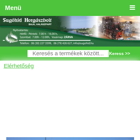
Menü
Keress >>
Elérhetőség