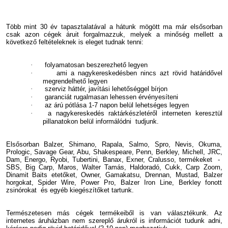
Több mint 30 év tapasztalatával a hátunk mögött ma már elsősorban
csak azon cégek áruit forgalmazzuk, melyek a minőség mellett a
következő feltételeknek is eleget tudnak tenni:
·
folyamatosan beszerezhető legyen
·
ami a nagykereskedésben nincs azt rövid határidővel
megrendelhető legyen
·
szerviz háttér, javítási lehetőséggel bírjon
·
garanciát rugalmasan lehessen érvényesíteni
·
az árú pótlása 1-7 napon belül lehetséges legyen
·
a nagykereskedés raktárkészletéről interneten keresztül
pillanatokon belül informálódni tudjunk.
Elsősorban Balzer, Shimano, Rapala, Salmo, Spro, Nevis, Okuma,
Prologic, Savage Gear, Abu, Shakespeare, Penn, Berkley, Michell, JRC,
Dam, Energo, Ryobi, Tubertini, Banax, Exner, Cralusso, termékeket -
SBS, Big Carp, Maros, Walter Tamás, Haldoradó, Cukk, Carp Zoom,
Dinamit Baits etetőket, Owner, Gamakatsu, Drennan, Mustad, Balzer
horgokat, Spider Wire, Power Pro, Balzer Iron Line, Berkley fonott
zsinórokat és egyéb kiegészítőket tartunk.
Természetesen más cégek termékeiből is van választékunk. Az
internetes áruházban nem szereplő árukról is információt tudunk adni,