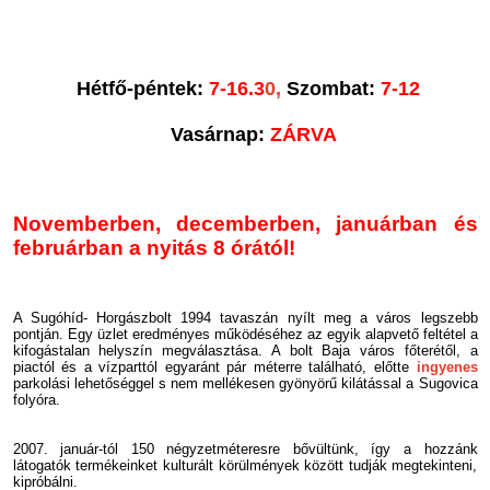
Hétfő-péntek:
7-16.3
0
,
Szombat:
7-12
Vasárnap:
ZÁRVA
Novemberben, decemberben, januárban és
februárban a nyitás 8 órától!
A Sugóhíd- Horgászbolt 1994 tavaszán nyílt meg a város legszebb
pontján. Egy üzlet eredményes működéséhez az egyik alapvető feltétel a
kifogástalan helyszín megválasztása. A bolt Baja város főterétől, a
piactól és a vízparttól egyaránt pár méterre található, előtte
ingyenes
parkolási lehetőséggel s nem mellékesen gyönyörű kilátással a Sugovica
folyóra.
2007. január-tól 150 négyzetméteresre bővültünk, így a hozzánk
látogatók termékeinket kulturált körülmények között tudják megtekinteni,
kipróbálni.