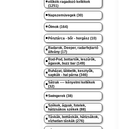
előkék-ragadozó kellékek
(1251)
Napszemüvegek (30)
Ólmok (164)
Pénztárca - bőr - horgász (10)
Radarok, Deeper, radarfejtartó
állvány (17)
Rod-Pod, bottartók, leszúrók,
ágasok, buzz bar (149)
Ruházat, lábbelik, kesztyűk,
sapkák - hal párna (346)
Sátrak ---- kényelmi kellékek
(32)
Swingerek (38)
Székek, ágyak, fotelek,
hátizsákos székek (88)
Táskák, bottáskák, hátizsákok,
vízhatlan táskák (276)