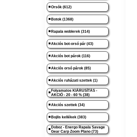
Orsók (612)
Botok (1368)
Rapala woblerek (314)
Akciós bot-orsó pár (43)
Akciós bot párok (116)
Akciós orsó párok (85)
Akciós ruházati szettek (1)
Folyamatos KIÁRUSÍTÁS -
AKCIÓ - 20 - 60 % (38)
Akciós szettek (34)
Bojlis kellékek (383)
Doboz - Energo Rapala Savage
Gear Carp Zoom Plano (73)