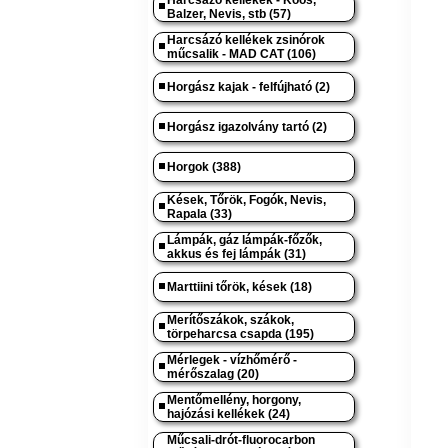
Harcsázó kellékek - Koós,
Balzer, Nevis, stb (57)
Harcsázó kellékek zsinórok
műcsalik - MAD CAT (106)
Horgász kajak - felfújható (2)
Horgász igazolvány tartó (2)
Horgok (388)
Kések, Tőrök, Fogók, Nevis,
Rapala (33)
Lámpák, gáz lámpák-főzők,
akkus és fej lámpák (31)
Marttiini tőrök, kések (18)
Merítőszákok, szákok,
törpeharcsa csapda (195)
Mérlegek - vízhőmérő -
mérőszalag (20)
Mentőmellény, horgony,
hajózási kellékek (24)
Műcsali-drót-fluorocarbon