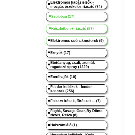
Elektromos kapásjelzők -
mozgás érzékelős riasztó (74)
Szólóban (17)
Készletben + riasztó (57)
Elektromos csónakmotorok (9)
Ernyők (17)
Etetőanyag, csali, aromák -
ragadozó spray (1229)
Etetőhajók (10)
Feeder kellékek - feeder
kosarak (256)
Fiskars kések, fűrészek.... (7)
Fogók, Savage Gear, By Döme,
Nevis, Reiva (8)
Halszámláló (1)