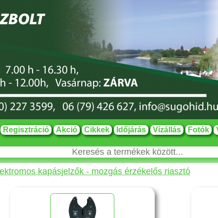
Regisztráció
Akció
Cikkek
Időjárás
Vízállás
Fotók
ektromos kapásjelzők - mozgás érzékelős riasztó