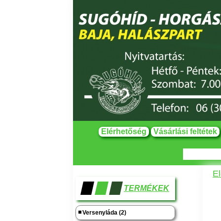
Elérhetőség
Vásárlási feltétek
El
TERMÉKEK
Versenyláda (2)