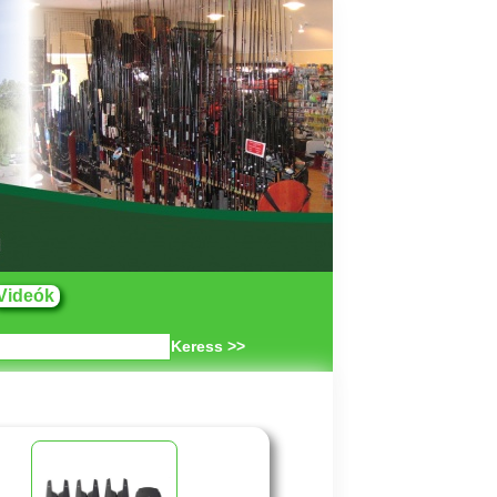
Videók
Keress >>