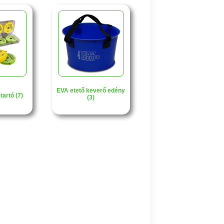
EVA etető keverő edény
tartó (7)
(3)