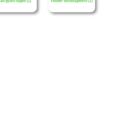
ali gyűrű tágító (1)
Feeder távolságmérő (1)