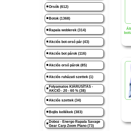
Orsók (612)
Botok (1368)
Ál
Rapala woblerek (314)
bott
Akciós bot-orsó pár (43)
Akciós bot párok (116)
Akciós orsó párok (85)
Akciós ruházati szettek (1)
Folyamatos KIÁRUSÍTÁS -
AKCIÓ - 20 - 60 % (38)
Akciós szettek (34)
Bojlis kellékek (383)
Doboz - Energo Rapala Savage
Gear Carp Zoom Plano (73)