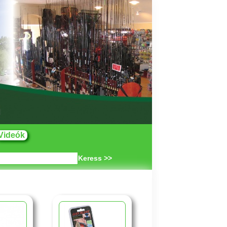
Videók
Keress >>