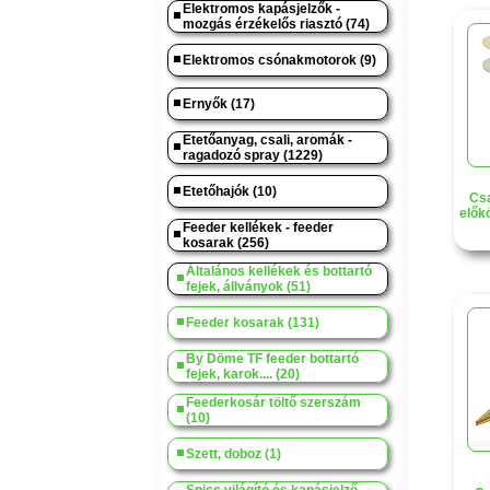
Elektromos kapásjelzők -
mozgás érzékelős riasztó (74)
Elektromos csónakmotorok (9)
Ernyők (17)
Etetőanyag, csali, aromák -
ragadozó spray (1229)
Etetőhajók (10)
Csa
előkö
Feeder kellékek - feeder
kosarak (256)
Általános kellékek és bottartó
fejek, állványok (51)
Feeder kosarak (131)
By Döme TF feeder bottartó
fejek, karok.... (20)
Feederkosár töltő szerszám
(10)
Szett, doboz (1)