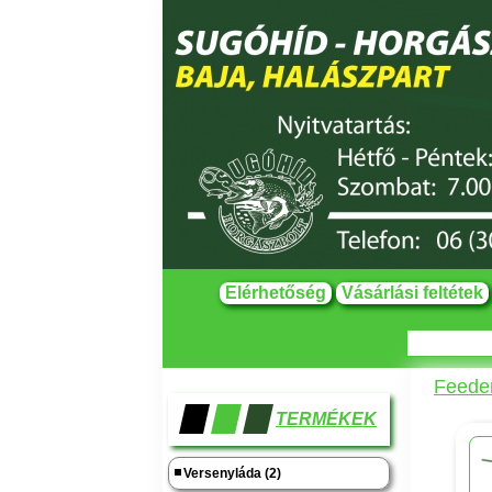
Elérhetőség
Vásárlási feltétek
Feeder
TERMÉKEK
Versenyláda (2)