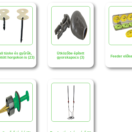
li tüske és gyűrűk,
Ütközőbe épített
Feeder előke
tött horgokon is (23)
gyorskapocs (3)