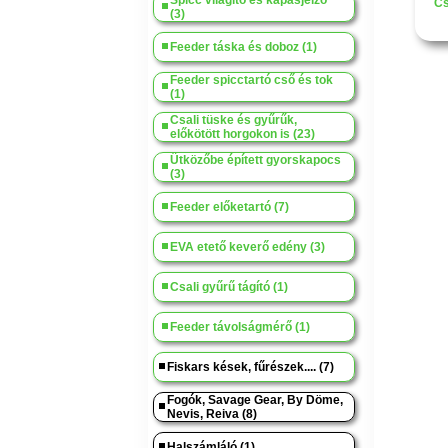
Spicc világító és kapásjelző
Cs
(3)
Feeder táska és doboz (1)
Feeder spicctartó cső és tok
(1)
Csali tüske és gyűrűk,
előkötött horgokon is (23)
Ütközőbe épített gyorskapocs
(3)
Feeder előketartó (7)
EVA etető keverő edény (3)
Csali gyűrű tágító (1)
Feeder távolságmérő (1)
Fiskars kések, fűrészek.... (7)
Fogók, Savage Gear, By Döme,
Nevis, Reiva (8)
Halszámláló (1)