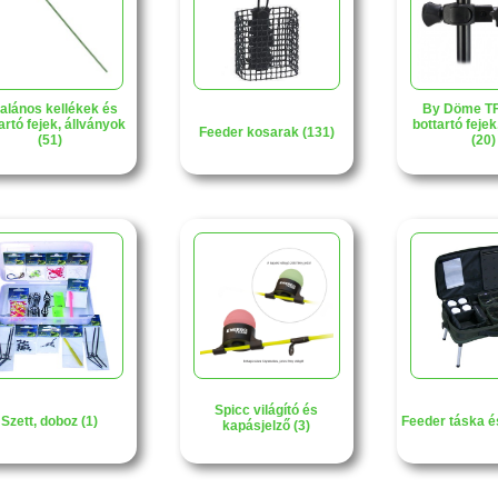
talános kellékek és
By Döme TF
artó fejek, állványok
bottartó fejek,
Feeder kosarak (131)
(51)
(20)
Spicc világító és
Szett, doboz (1)
Feeder táska é
kapásjelző (3)