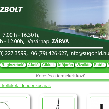
Regisztráció
Akció
Cikkek
Időjárás
Vízállás
Fotók
 kellékek - feeder kosarak