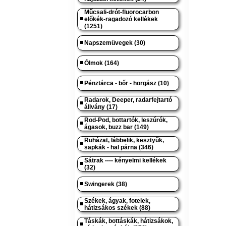
Műcsali-drót-fluorocarbon
előkék-ragadozó kellékek
(1251)
Napszemüvegek (30)
Ólmok (164)
Pénztárca - bőr - horgász (10)
Radarok, Deeper, radarfejtartó
állvány (17)
Rod-Pod, bottartók, leszúrók,
ágasok, buzz bar (149)
Ruházat, lábbelik, kesztyűk,
sapkák - hal párna (346)
Sátrak ---- kényelmi kellékek
(32)
Swingerek (38)
Székek, ágyak, fotelek,
hátizsákos székek (88)
Táskák, bottáskák, hátizsákok,