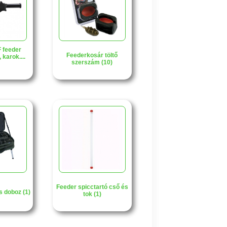
 feeder
Feederkosár töltő
 karok....
szerszám (10)
Feeder spicctartó cső és
s doboz (1)
tok (1)