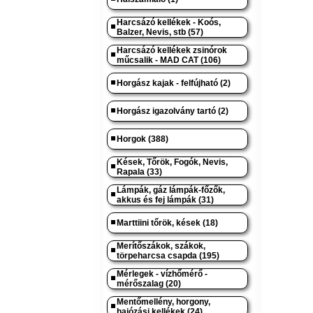
Harcsázó kellékek - Koós,
Balzer, Nevis, stb (57)
Harcsázó kellékek zsinórok
műcsalik - MAD CAT (106)
Horgász kajak - felfújható (2)
Horgász igazolvány tartó (2)
Horgok (388)
Kések, Tőrök, Fogók, Nevis,
Rapala (33)
Lámpák, gáz lámpák-főzők,
akkus és fej lámpák (31)
Marttiini tőrök, kések (18)
Merítőszákok, szákok,
törpeharcsa csapda (195)
Mérlegek - vízhőmérő -
mérőszalag (20)
Mentőmellény, horgony,
hajózási kellékek (24)