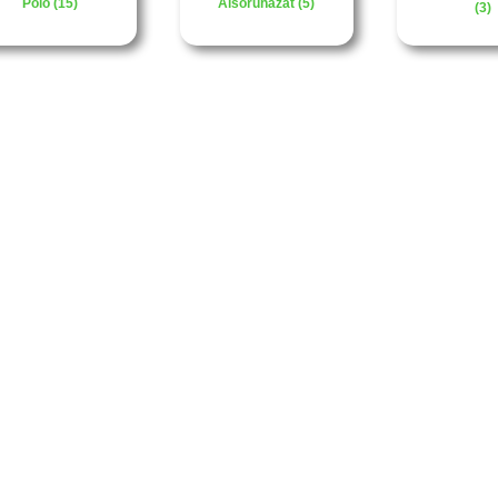
Póló (15)
Alsóruházat (5)
(3)