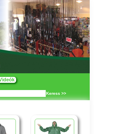
Videók
Keress >>