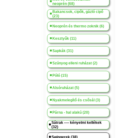
neoprén (68)
Bakancsok, cipők, gázló cipő
(23)
Neoprén és thermo zoknik (6)
Kesztyűk (11)
Sapkák (31)
Szúnyog elleni ruházat (2)
Póló (15)
Alsóruházat (5)
Nyakmelegítő és csősál (3)
Párna - hal alakú (20)
Sátrak ---- kényelmi kellékek
(32)
Swingerek (38)