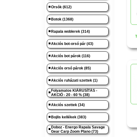
Orsók (612)
Botok (1368)
Rapala woblerek (314)
T
Akciós bot-orsó pár (43)
Akciós bot párok (116)
Akciós orsó párok (85)
Akciós ruházati szettek (1)
Folyamatos KIÁRUSÍTÁS -
AKCIÓ - 20 - 60 % (38)
Akciós szettek (34)
Bojlis kellékek (383)
Doboz - Energo Rapala Savage
Gear Carp Zoom Plano (73)