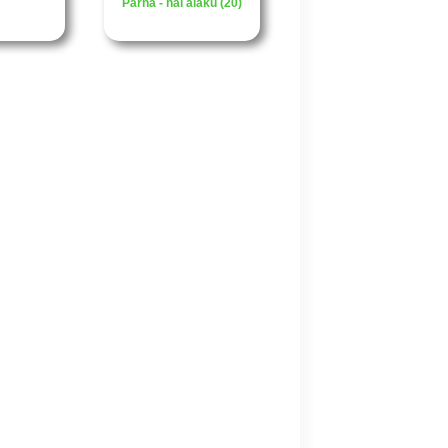
Párna - hal alakú (20)