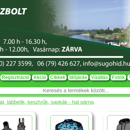
Regisztráció
Akció
Cikkek
Időjárás
Vízállás
Fotók
t, lábbelik, kesztyűk, sapkák - hal párna