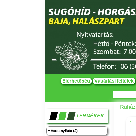
Elérhetőség
Vásárlási feltétek
Ruháza
TERMÉKEK
Versenyláda (2)