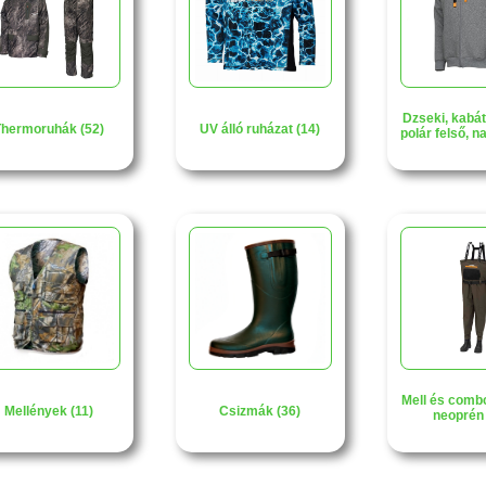
Dzseki, kabát
hermoruhák (52)
UV álló ruházat (14)
polár felső, n
Mell és comb
Mellények (11)
Csizmák (36)
neoprén 