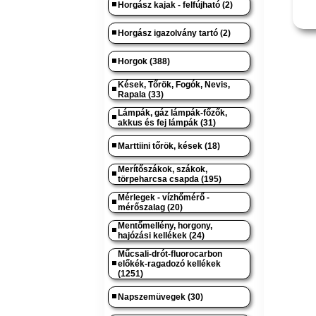
Horgász kajak - felfújható (2)
Horgász igazolvány tartó (2)
Horgok (388)
Kések, Tőrök, Fogók, Nevis,
Rapala (33)
Lámpák, gáz lámpák-főzők,
akkus és fej lámpák (31)
Marttiini tőrök, kések (18)
Merítőszákok, szákok,
törpeharcsa csapda (195)
Mérlegek - vízhőmérő -
mérőszalag (20)
Mentőmellény, horgony,
hajózási kellékek (24)
Műcsali-drót-fluorocarbon
előkék-ragadozó kellékek
(1251)
Napszemüvegek (30)