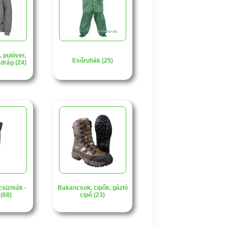
, pulóver,
Esőruhák (25)
adrág (24)
csizmák -
Bakancsok, cipők, gázló
(68)
cipő (23)