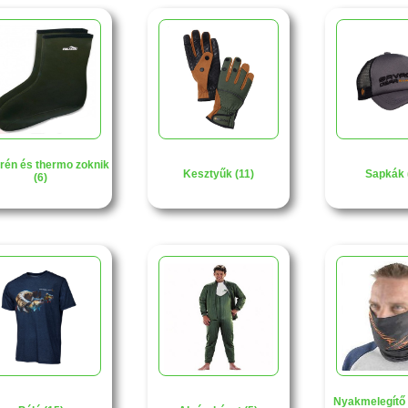
rén és thermo zoknik
Kesztyűk (11)
Sapkák 
(6)
Nyakmelegítő 