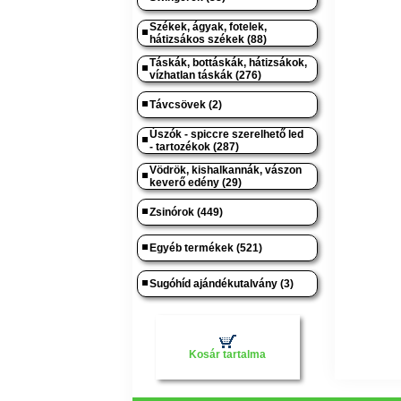
Székek, ágyak, fotelek,
hátizsákos székek (88)
Táskák, bottáskák, hátizsákok,
vízhatlan táskák (276)
Távcsövek (2)
Úszók - spiccre szerelhető led
- tartozékok (287)
Vödrök, kishalkannák, vászon
keverő edény (29)
Zsinórok (449)
Egyéb termékek (521)
Sugóhíd ajándékutalvány (3)
Kosár tartalma