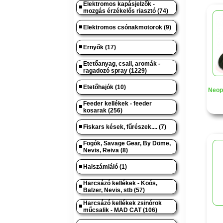
Elektromos kapásjelzők -
mozgás érzékelős riasztó (74)
Elektromos csónakmotorok (9)
Ernyők (17)
Etetőanyag, csali, aromák -
ragadozó spray (1229)
Etetőhajók (10)
Neop
Feeder kellékek - feeder
kosarak (256)
Fiskars kések, fűrészek.... (7)
Fogók, Savage Gear, By Döme,
Nevis, Reiva (8)
Halszámláló (1)
Harcsázó kellékek - Koós,
Balzer, Nevis, stb (57)
Harcsázó kellékek zsinórok
műcsalik - MAD CAT (106)