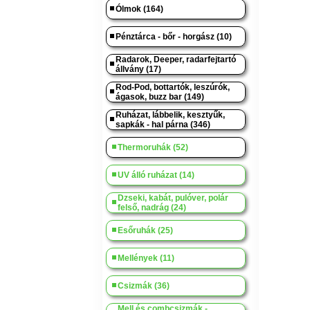
Ólmok (164)
Pénztárca - bőr - horgász (10)
Radarok, Deeper, radarfejtartó
állvány (17)
Rod-Pod, bottartók, leszúrók,
ágasok, buzz bar (149)
Ruházat, lábbelik, kesztyűk,
sapkák - hal párna (346)
Thermoruhák (52)
UV álló ruházat (14)
Dzseki, kabát, pulóver, polár
felső, nadrág (24)
Esőruhák (25)
Mellények (11)
Csizmák (36)
Mell és combcsizmák -