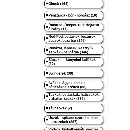
Ólmok (164)
Pénztárca - bőr - horgász (10)
Radarok, Deeper, radarfejtartó
állvány (17)
Rod-Pod, bottartók, leszúrók,
ágasok, buzz bar (149)
Ruházat, lábbelik, kesztyűk,
sapkák - hal párna (346)
Sátrak ---- kényelmi kellékek
(32)
Swingerek (38)
Székek, ágyak, fotelek,
hátizsákos székek (88)
Táskák, bottáskák, hátizsákok,
vízhatlan táskák (276)
Távcsövek (2)
Úszók - spiccre szerelhető led
- tartozékok (287)
Vödrök, kishalkannák, vászon