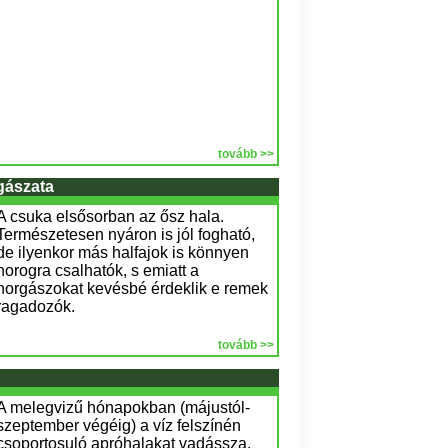
tovább >>
gászata
A csuka elsősorban az ősz hala.
Természetesen nyáron is jól fogható,
de ilyenkor más halfajok is könnyen
horogra csalhatók, s emiatt a
horgászokat kevésbé érdeklik e remek
ragadozók.
tovább >>
A melegvizű hónapokban (májustól-
szeptember végéig) a víz felszínén
csoportosuló apróhalakat vadássza,