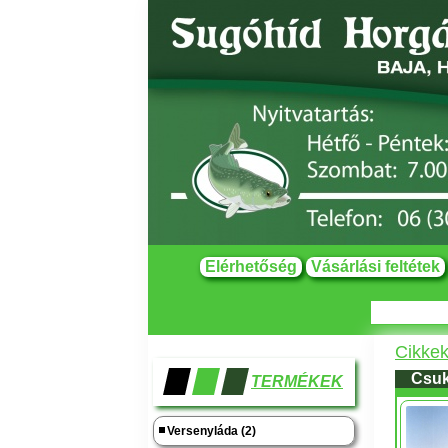
Elérhetőség
Vásárlási feltétek
Cikke
Csuk
TERMÉKEK
Versenyláda (2)