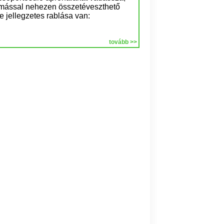
mással nehezen összetéveszthető
e jellegzetes rablása van:
tovább >>