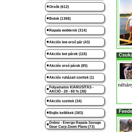
Orsók (612)
Botok (1368)
Rapala woblerek (314)
Akciós bot-orsó pár (43)
Akciós bot párok (116)
Csuká
Akciós orsó párok (85)
Akciós ruházati szettek (1)
néhány 
Folyamatos KIÁRUSÍTÁS -
AKCIÓ - 20 - 60 % (38)
Akciós szettek (34)
Feede
Bojlis kellékek (383)
Doboz - Energo Rapala Savage
Gear Carp Zoom Plano (73)