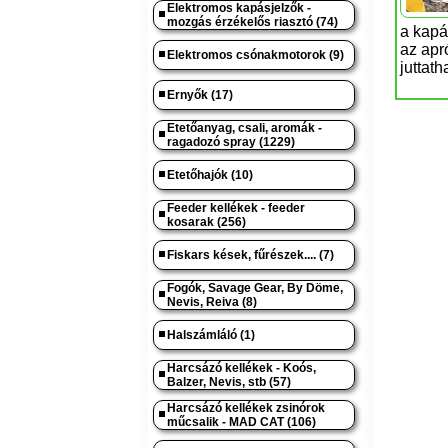
Elektromos kapásjelzők -
mozgás érzékelős riasztó (74)
a kapá
az apr
Elektromos csónakmotorok (9)
juttath
Ernyők (17)
Etetőanyag, csali, aromák -
ragadozó spray (1229)
Etetőhajók (10)
Feeder kellékek - feeder
kosarak (256)
Fiskars kések, fűrészek.... (7)
Fogók, Savage Gear, By Döme,
Nevis, Reiva (8)
Halszámláló (1)
Harcsázó kellékek - Koós,
Balzer, Nevis, stb (57)
Harcsázó kellékek zsinórok
műcsalik - MAD CAT (106)