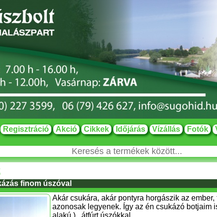
Regisztráció
Akció
Cikkek
Időjárás
Vízállás
Fotók
k
ázás finom úszóval
Akár csukára, akár pontyra horgászik az ember, 
azonosak legyenek. Így az én csukázó botjaim 
alakú ) , átfúrt úszókkal ...