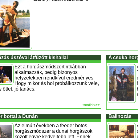
zás úszóval átfűzött kishallal
A csuka hor
Ezt a horgászmódszert ritkábban
alkalmazzák, pedig bizonyos
helyzetekben rendkívül eredményes.
Hogy mikor és hol próbálkozzunk vele,
ötlet, jó tanács.
tovább >>
r bottal a Dunán
Balinozás
Az elmúlt években a feeder botos
horgászmódszer a dunai horgászok
között egyre kedveltebb lett. Ennek