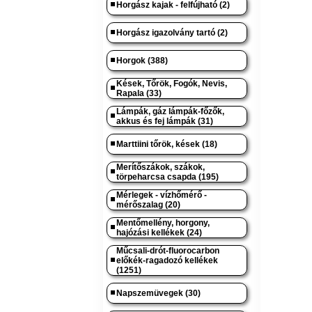
Horgász kajak - felfújható (2)
Horgász igazolvány tartó (2)
Horgok (388)
Kések, Tőrök, Fogók, Nevis,
Rapala (33)
Lámpák, gáz lámpák-főzők,
akkus és fej lámpák (31)
Marttiini tőrök, kések (18)
Merítőszákok, szákok,
törpeharcsa csapda (195)
Mérlegek - vízhőmérő -
mérőszalag (20)
Mentőmellény, horgony,
hajózási kellékek (24)
Műcsali-drót-fluorocarbon
előkék-ragadozó kellékek
(1251)
Napszemüvegek (30)