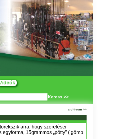
Videók
Keress >>
archívum >>
törekszik arra, hogy szerelései
is egyforma, 15grammos „pötty” ( gömb