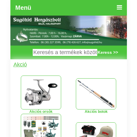
Menü
Keress >>
Akció
Akciós orsók
Akciós botok