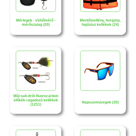
Mérlegek - vízhőmérő -
Mentőmellény, horgony,
mérőszalag (20)
hajózási kellékek (24)
Műcsali-drót-fluorocarbon
előkék-ragadozó kellékek
Napszemüvegek (30)
(1251)