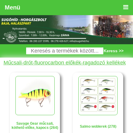
Menü
Keress >>
Műcsali-drót-fluorocarbon előkék-ragadozó kellékek
Savage Gear műcsali,
Salmo woblerek (278)
köthető előke, kapocs (264)