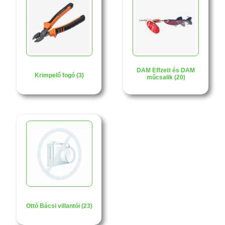
DAM Effzett és DAM
Krimpelő fogó (3)
műcsalik (20)
Ottó Bácsi villantói (23)