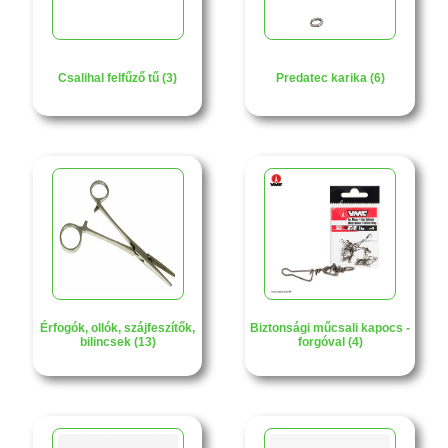
Csalihal felfűző tű (3)
Predatec karika (6)
Érfogók, ollók, szájfeszítők,
Biztonsági műcsali kapocs -
bilincsek (13)
forgóval (4)