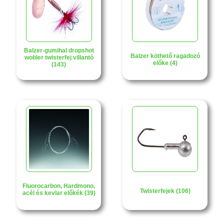
Balzer-gumihal dropshot
Balzer köthető ragadozó
wobler twisterfej villantó
előke (4)
(143)
Fluorocarbon, Hardmono,
Twisterfejek (106)
acél és kevlar előkék (39)