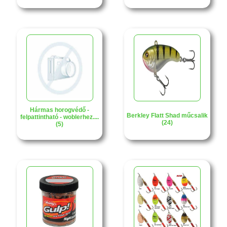
Hármas horogvédő -
Berkley Flatt Shad műcsalik
felpattintható - woblerhez....
(24)
(5)