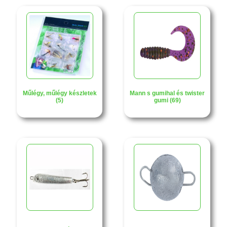
Műlégy, műlégy készletek
Mann s gumihal és twister
(5)
gumi (69)