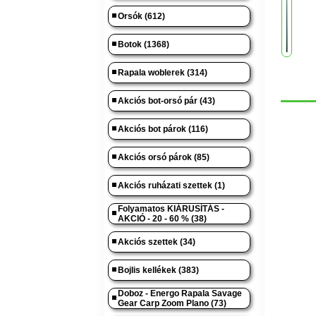
Orsók (612)
Botok (1368)
Rapala woblerek (314)
Akciós bot-orsó pár (43)
Akciós bot párok (116)
Akciós orsó párok (85)
Akciós ruházati szettek (1)
Folyamatos KIÁRUSÍTÁS -
AKCIÓ - 20 - 60 % (38)
Akciós szettek (34)
Bojlis kellékek (383)
Doboz - Energo Rapala Savage
Gear Carp Zoom Plano (73)