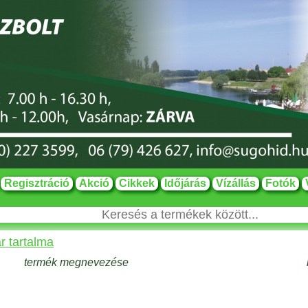
Regisztráció
Akció
Cikkek
Időjárás
Vízállás
Fotók
r tartalma
termék megnevezése