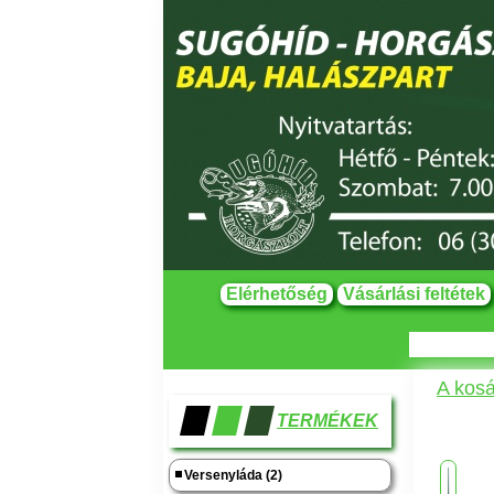
Elérhetőség
Vásárlási feltétek
A kosá
TERMÉKEK
Versenyláda (2)