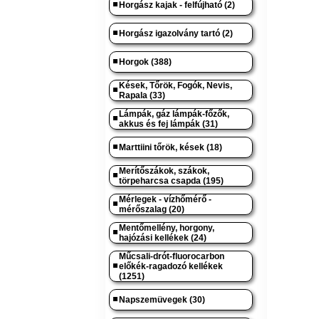
Horgász kajak - felfújható (2)
Horgász igazolvány tartó (2)
Horgok (388)
Kések, Tőrök, Fogók, Nevis,
Rapala (33)
Lámpák, gáz lámpák-főzők,
akkus és fej lámpák (31)
Marttiini tőrök, kések (18)
Merítőszákok, szákok,
törpeharcsa csapda (195)
Mérlegek - vízhőmérő -
mérőszalag (20)
Mentőmellény, horgony,
hajózási kellékek (24)
Műcsali-drót-fluorocarbon
előkék-ragadozó kellékek
(1251)
Napszemüvegek (30)