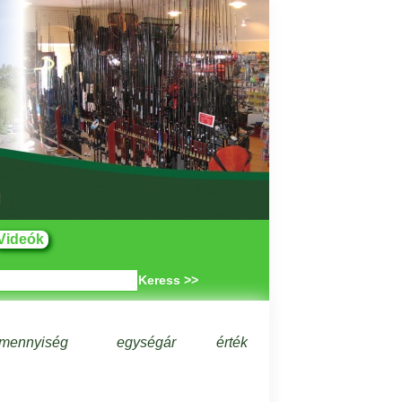
Videók
Keress >>
mennyiség
egységár
érték