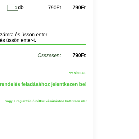
db
790Ft
790Ft
számra és üssön enter.
és üssön enter-t.
Összesen:
790Ft
<< vissza
endelés feladásához jelentkezen be!
Vagy a regisztráció nélkül vásárláshoz kattintson ide!