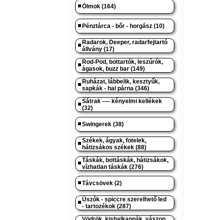
Ólmok (164)
Pénztárca - bőr - horgász (10)
Radarok, Deeper, radarfejtartó
állvány (17)
Rod-Pod, bottartók, leszúrók,
ágasok, buzz bar (149)
Ruházat, lábbelik, kesztyűk,
sapkák - hal párna (346)
Sátrak ---- kényelmi kellékek
(32)
Swingerek (38)
Székek, ágyak, fotelek,
hátizsákos székek (88)
Táskák, bottáskák, hátizsákok,
vízhatlan táskák (276)
Távcsövek (2)
Úszók - spiccre szerelhető led
- tartozékok (287)
Vödrök, kishalkannák, vászon