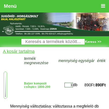
Menü
Keress >>
A kosár tartalma
termék
mennyiség
egységár
érték
megnevezése
Balzer kompozit
db
890Ft
890Ft
csőspicc 1800-200
Mennyiség változtatása: változtassa a megfelelö db