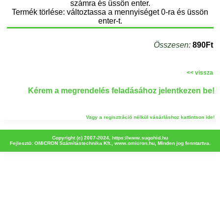
számra és üssön enter.
Termék törlése: változtassa a mennyiséget 0-ra és üssön
enter-t.
Összesen:
890Ft
<< vissza
Kérem a megrendelés feladásához jelentkezen be!
Vagy a regisztráció nélkül vásárláshoz kattintson ide!
Copyright (c) 2007-2024,
https://www.sugohid.hu
Fejlesztö: OMICRON Számítástechnika Kft.,
www.omicron.hu
, Minden jog fenntartva.