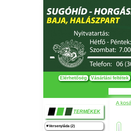
Elérhetőség
Vásárlási feltétek
A kosá
TERMÉKEK
Versenyláda (2)