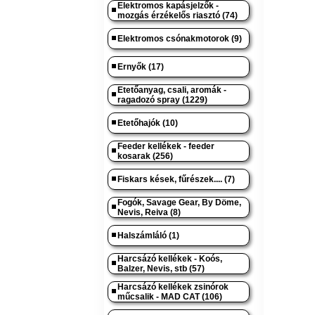
Elektromos kapásjelzők -
mozgás érzékelős riasztó (74)
Elektromos csónakmotorok (9)
Ernyők (17)
Etetőanyag, csali, aromák -
ragadozó spray (1229)
Etetőhajók (10)
Feeder kellékek - feeder
kosarak (256)
Fiskars kések, fűrészek.... (7)
Fogók, Savage Gear, By Döme,
Nevis, Reiva (8)
Halszámláló (1)
Harcsázó kellékek - Koós,
Balzer, Nevis, stb (57)
Harcsázó kellékek zsinórok
műcsalik - MAD CAT (106)