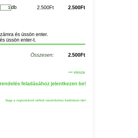
db
2.500Ft
2.500Ft
számra és üssön enter.
és üssön enter-t.
Összesen:
2.500Ft
<< vissza
endelés feladásához jelentkezen be!
Vagy a regisztráció nélkül vásárláshoz kattintson ide!