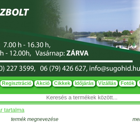
Regisztráció
Akció
Cikkek
Időjárás
Vízállás
Fotók
r tartalma
termék megnevezése
me