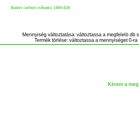
Balzer carbon csőspicc 1805-020
Mennyiség változtatása: változtassa a megfelelö db 
Termék törlése: változtassa a mennyiséget 0-ra 
Kérem a megr