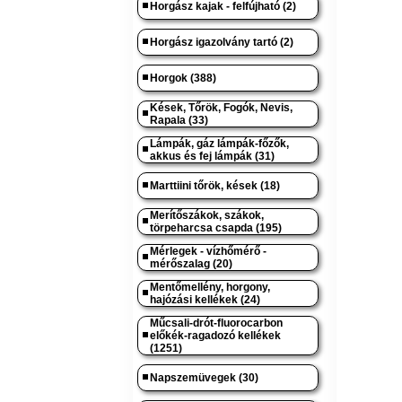
Horgász kajak - felfújható (2)
Horgász igazolvány tartó (2)
Horgok (388)
Kések, Tőrök, Fogók, Nevis,
Rapala (33)
Lámpák, gáz lámpák-főzők,
akkus és fej lámpák (31)
Marttiini tőrök, kések (18)
Merítőszákok, szákok,
törpeharcsa csapda (195)
Mérlegek - vízhőmérő -
mérőszalag (20)
Mentőmellény, horgony,
hajózási kellékek (24)
Műcsali-drót-fluorocarbon
előkék-ragadozó kellékek
(1251)
Napszemüvegek (30)