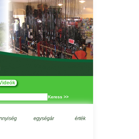
Videók
Keress >>
nnyiség
egységár
érték