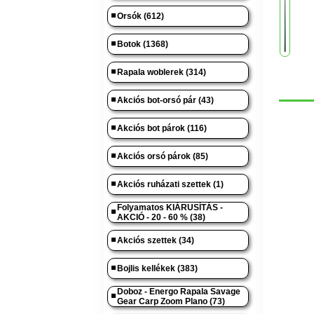
Orsók (612)
Botok (1368)
Rapala woblerek (314)
Akciós bot-orsó pár (43)
Akciós bot párok (116)
Akciós orsó párok (85)
Akciós ruházati szettek (1)
Folyamatos KIÁRUSÍTÁS -
AKCIÓ - 20 - 60 % (38)
Akciós szettek (34)
Bojlis kellékek (383)
Doboz - Energo Rapala Savage
Gear Carp Zoom Plano (73)