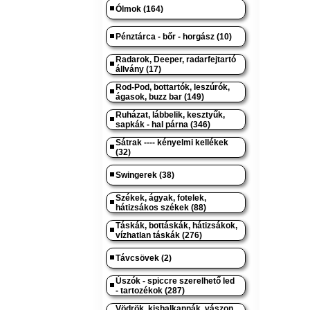
Ólmok (164)
Pénztárca - bőr - horgász (10)
Radarok, Deeper, radarfejtartó
állvány (17)
Rod-Pod, bottartók, leszúrók,
ágasok, buzz bar (149)
Ruházat, lábbelik, kesztyűk,
sapkák - hal párna (346)
Sátrak ---- kényelmi kellékek
(32)
Swingerek (38)
Székek, ágyak, fotelek,
hátizsákos székek (88)
Táskák, bottáskák, hátizsákok,
vízhatlan táskák (276)
Távcsövek (2)
Úszók - spiccre szerelhető led
- tartozékok (287)
Vödrök, kishalkannák, vászon