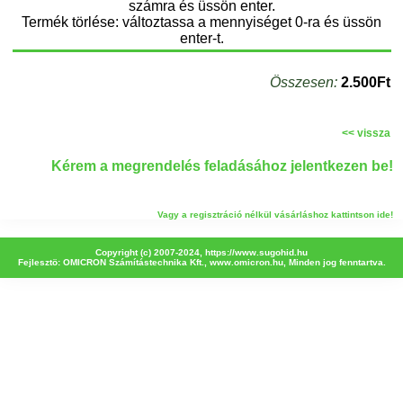
számra és üssön enter.
Termék törlése: változtassa a mennyiséget 0-ra és üssön
enter-t.
Összesen:
2.500Ft
<< vissza
Kérem a megrendelés feladásához jelentkezen be!
Vagy a regisztráció nélkül vásárláshoz kattintson ide!
Copyright (c) 2007-2024,
https://www.sugohid.hu
Fejlesztö: OMICRON Számítástechnika Kft.,
www.omicron.hu
, Minden jog fenntartva.