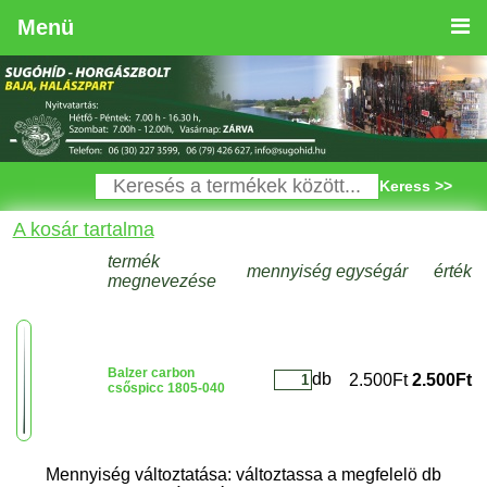
Menü
Keress >>
A kosár tartalma
termék
mennyiség
egységár
érték
megnevezése
Balzer carbon
db
2.500Ft
2.500Ft
csőspicc 1805-040
Mennyiség változtatása: változtassa a megfelelö db