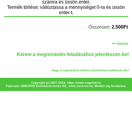
számra és üssön enter.
Termék törlése: változtassa a mennyiséget 0-ra és üssön
enter-t.
Összesen:
2.500Ft
<< vissza
Kérem a megrendelés feladásához jelentkezen be!
Vagy a regisztráció nélkül vásárláshoz kattintson ide!
Copyright (c) 2007-2024,
https://www.sugohid.hu
Fejlesztö: OMICRON Számítástechnika Kft.,
www.omicron.hu
, Minden jog fenntartva.