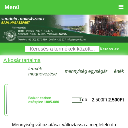
Menü
Keress >>
A kosár tartalma
termék
mennyiség
egységár
érték
megnevezése
Balzer carbon
db
2.500Ft
2.500Ft
csőspicc 1805-080
Mennyiség változtatása: változtassa a megfelelö db