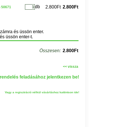
db
2.800Ft
2.800Ft
n 50671
számra és üssön enter.
és üssön enter-t.
Összesen:
2.800Ft
<< vissza
endelés feladásához jelentkezen be!
Vagy a regisztráció nélkül vásárláshoz kattintson ide!