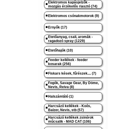
Elektromos kapásjelzők -
mozgás érzékelős riasztó (74)
Elektromos csónakmotorok (9)
Ernyők (17)
Etetőanyag, csali, aromák -
ragadozó spray (1229)
Etetőhajók (10)
Feeder kellékek - feeder
kosarak (256)
Fiskars kések, fűrészek.... (7)
Fogók, Savage Gear, By Döme,
Nevis, Reiva (8)
Halszámláló (1)
Harcsázó kellékek - Koós,
Balzer, Nevis, stb (57)
Harcsázó kellékek zsinórok
műcsalik - MAD CAT (106)