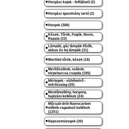
Horgász kajak - felfújható (2)
Horgász igazolvány tartó (2)
Horgok (388)
Kések, Tőrök, Fogók, Nevis,
Rapala (33)
Lámpák, gáz lámpák-főzők,
akkus és fej lámpák (31)
Marttiini tőrök, kések (18)
Merítőszákok, szákok,
törpeharcsa csapda (195)
Mérlegek - vízhőmérő -
mérőszalag (20)
Mentőmellény, horgony,
hajózási kellékek (24)
Műcsali-drót-fluorocarbon
előkék-ragadozó kellékek
(1251)
Napszemüvegek (30)