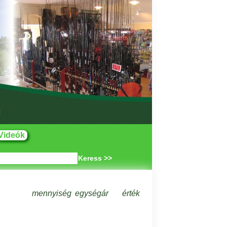
Videók
Keress >>
mennyiség
egységár
érték