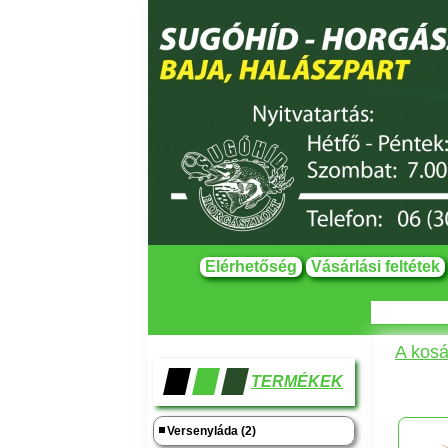
Elérhetőség
Vásárlási feltétek
A kosá
TERMÉKEK
Versenyláda (2)