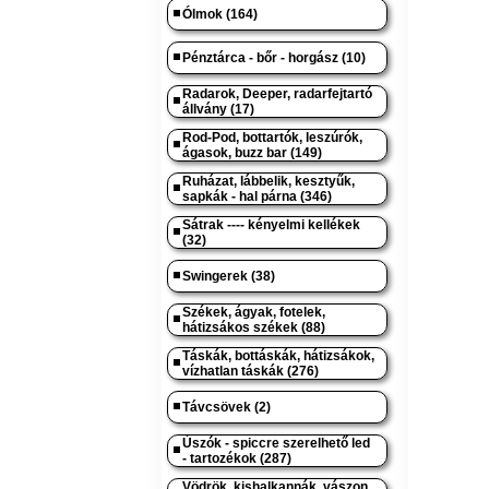
Ólmok (164)
Pénztárca - bőr - horgász (10)
Radarok, Deeper, radarfejtartó
állvány (17)
Rod-Pod, bottartók, leszúrók,
ágasok, buzz bar (149)
Ruházat, lábbelik, kesztyűk,
sapkák - hal párna (346)
Sátrak ---- kényelmi kellékek
(32)
Swingerek (38)
Székek, ágyak, fotelek,
hátizsákos székek (88)
Táskák, bottáskák, hátizsákok,
vízhatlan táskák (276)
Távcsövek (2)
Úszók - spiccre szerelhető led
- tartozékok (287)
Vödrök, kishalkannák, vászon