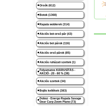
Orsók (612)
Botok (1368)
Rapala woblerek (314)
Akciós bot-orsó pár (43)
Akciós bot párok (116)
Akciós orsó párok (85)
Akciós ruházati szettek (1)
Folyamatos KIÁRUSÍTÁS -
AKCIÓ - 20 - 60 % (38)
Akciós szettek (34)
Bojlis kellékek (383)
Doboz - Energo Rapala Savage
Gear Carp Zoom Plano (73)