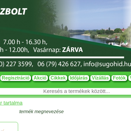
Regisztráció
Akció
Cikkek
Időjárás
Vízállás
Fotók
r tartalma
termék megnevezése