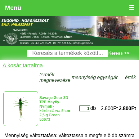
Menü
Keress >>
A kosár tartalma
termék
mennyiség
egységár
érték
megnevezése
Savage Gear 3D
TPE Mayfly
Nymph -
db
2.800Ft
2.800Ft
kérészlárva 5 cm
2,5 g Green
50673
Mennyiség változtatása: változtassa a megfelelö db számra