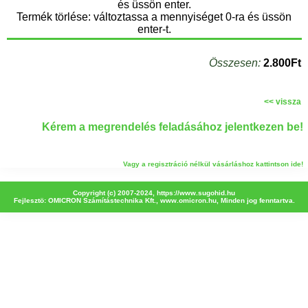
és üssön enter.
Termék törlése: változtassa a mennyiséget 0-ra és üssön
enter-t.
Összesen:
2.800Ft
<< vissza
Kérem a megrendelés feladásához jelentkezen be!
Vagy a regisztráció nélkül vásárláshoz kattintson ide!
Copyright (c) 2007-2024,
https://www.sugohid.hu
Fejlesztö: OMICRON Számítástechnika Kft.,
www.omicron.hu
, Minden jog fenntartva.