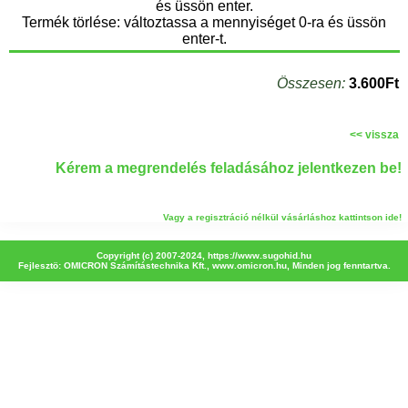
és üssön enter.
Termék törlése: változtassa a mennyiséget 0-ra és üssön
enter-t.
Összesen:
3.600Ft
<< vissza
Kérem a megrendelés feladásához jelentkezen be!
Vagy a regisztráció nélkül vásárláshoz kattintson ide!
Copyright (c) 2007-2024,
https://www.sugohid.hu
Fejlesztö: OMICRON Számítástechnika Kft.,
www.omicron.hu
, Minden jog fenntartva.