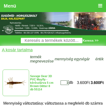
Menü
Keress >>
A kosár tartalma
termék
mennyiség
egységár
érték
megnevezése
Savage Gear 3D
PVC Mayfly -
db
3.600Ft
3.600Ft
kérészlárva 5 cm
Brown Glitter 8
db 55114
Mennyiség változtatása: változtassa a megfelelö db számra