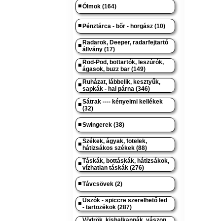
Ólmok (164)
Pénztárca - bőr - horgász (10)
Radarok, Deeper, radarfejtartó
állvány (17)
Rod-Pod, bottartók, leszúrók,
ágasok, buzz bar (149)
Ruházat, lábbelik, kesztyűk,
sapkák - hal párna (346)
Sátrak ---- kényelmi kellékek
(32)
Swingerek (38)
Székek, ágyak, fotelek,
hátizsákos székek (88)
Táskák, bottáskák, hátizsákok,
vízhatlan táskák (276)
Távcsövek (2)
Úszók - spiccre szerelhető led
- tartozékok (287)
Vödrök, kishalkannák, vászon