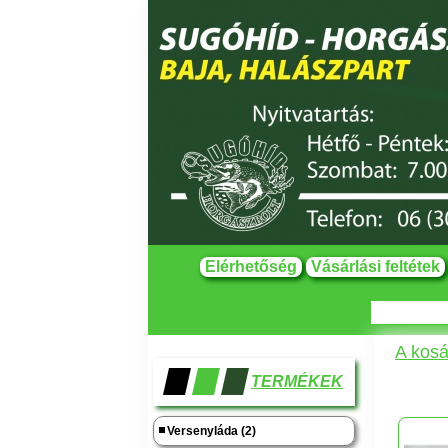
Elérhetőség
Vásárlási feltétek
A kosá
TERMÉKEK
Versenyláda (2)