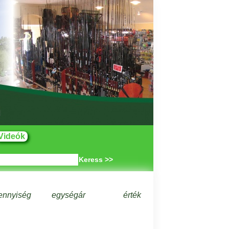
Videók
Keress >>
ennyiség
egységár
érték