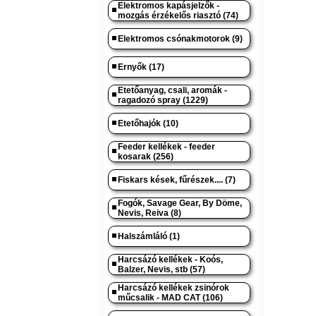
Elektromos kapásjelzők -
mozgás érzékelős riasztó (74)
Elektromos csónakmotorok (9)
Ernyők (17)
Etetőanyag, csali, aromák -
ragadozó spray (1229)
Etetőhajók (10)
Feeder kellékek - feeder
kosarak (256)
Fiskars kések, fűrészek.... (7)
Fogók, Savage Gear, By Döme,
Nevis, Reiva (8)
Halszámláló (1)
Harcsázó kellékek - Koós,
Balzer, Nevis, stb (57)
Harcsázó kellékek zsinórok
műcsalik - MAD CAT (106)