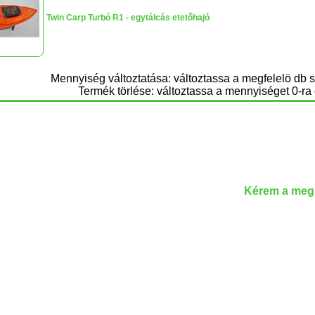
Twin Carp Turbó R1 - egytálcás etetőhajó
Mennyiség változtatása: változtassa a megfelelö db 
Termék törlése: változtassa a mennyiséget 0-ra 
Kérem a megr