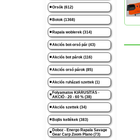
Orsók (612)
Botok (1368)
Rapala woblerek (314)
Akciós bot-orsó pár (43)
Akciós bot párok (116)
Akciós orsó párok (85)
Akciós ruházati szettek (1)
Folyamatos KIÁRUSÍTÁS -
AKCIÓ - 20 - 60 % (38)
Akciós szettek (34)
Bojlis kellékek (383)
Doboz - Energo Rapala Savage
Gear Carp Zoom Plano (73)