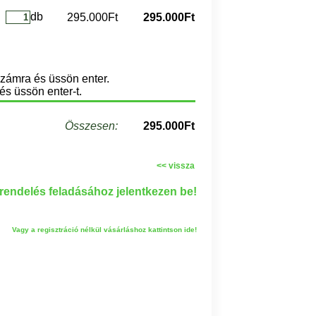
db
295.000Ft
295.000Ft
számra és üssön enter.
és üssön enter-t.
Összesen:
295.000Ft
<< vissza
endelés feladásához jelentkezen be!
Vagy a regisztráció nélkül vásárláshoz kattintson ide!