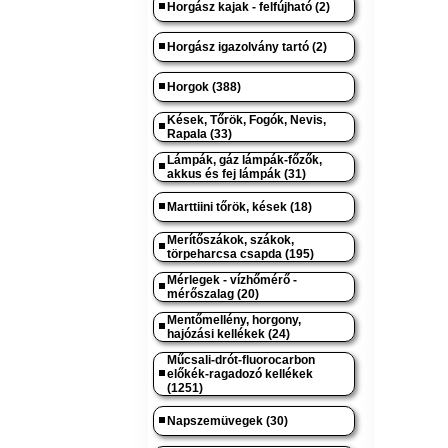
Horgász kajak - felfújható (2)
Horgász igazolvány tartó (2)
Horgok (388)
Kések, Tőrök, Fogók, Nevis,
Rapala (33)
Lámpák, gáz lámpák-főzők,
akkus és fej lámpák (31)
Marttiini tőrök, kések (18)
Merítőszákok, szákok,
törpeharcsa csapda (195)
Mérlegek - vízhőmérő -
mérőszalag (20)
Mentőmellény, horgony,
hajózási kellékek (24)
Műcsali-drót-fluorocarbon
előkék-ragadozó kellékek
(1251)
Napszemüvegek (30)