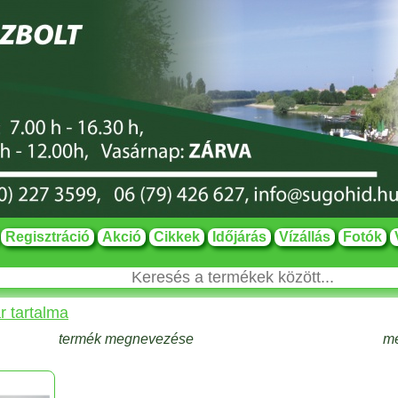
Regisztráció
Akció
Cikkek
Időjárás
Vízállás
Fotók
r tartalma
termék megnevezése
m