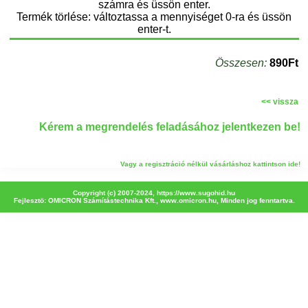
számra és üssön enter.
Termék törlése: változtassa a mennyiséget 0-ra és üssön
enter-t.
Összesen:
890Ft
<< vissza
Kérem a megrendelés feladásához jelentkezen be!
Vagy a regisztráció nélkül vásárláshoz kattintson ide!
Copyright (c) 2007-2024,
https://www.sugohid.hu
Fejlesztö: OMICRON Számítástechnika Kft.,
www.omicron.hu
, Minden jog fenntartva.