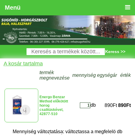
Menü
Keress >>
A kosár tartalma
termék
mennyiség
egységár
érték
megnevezése
Energo Benzar
Method előkötött
db
890Ft
890Ft
horog
csalitüskével,
42877-510
Mennyiség változtatása: változtassa a megfelelö db