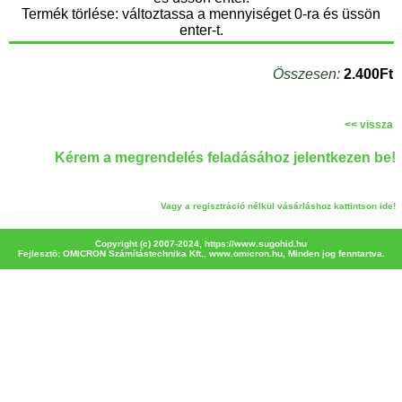
Termék törlése: változtassa a mennyiséget 0-ra és üssön
enter-t.
Összesen:
2.400Ft
<< vissza
Kérem a megrendelés feladásához jelentkezen be!
Vagy a regisztráció nélkül vásárláshoz kattintson ide!
Copyright (c) 2007-2024,
https://www.sugohid.hu
Fejlesztö: OMICRON Számítástechnika Kft.,
www.omicron.hu
, Minden jog fenntartva.