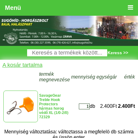
Menü
Keress >>
A kosár tartalma
termék
mennyiség
egységár
érték
megnevezése
SavageGear
Treble Hook
Protectors
db
2.400Ft
2.400Ft
hármas horog
védő XL (1/0-2/0)
72329
Mennyiség változtatása: változtassa a megfelelö db számra
és üssön enter.