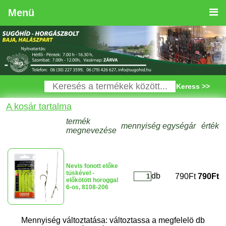
Menü
Keress >>
A kosár tartalma
termék
mennyiség
egységár
érték
megnevezése
Nevis fonott előke
tüskével -
db
790Ft
790Ft
előkötött horoggal
6-os, 8108-206
Mennyiség változtatása: változtassa a megfelelö db