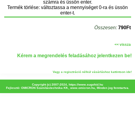
számra és üssön enter.
Termék törlése: változtassa a mennyiséget 0-ra és üssön
enter-t.
Összesen:
790Ft
<< vissza
Kérem a megrendelés feladásához jelentkezen be!
Vagy a regisztráció nélkül vásárláshoz kattintson ide!
Copyright (c) 2007-2024,
https://www.sugohid.hu
Fejlesztö: OMICRON Számítástechnika Kft.,
www.omicron.hu
, Minden jog fenntartva.