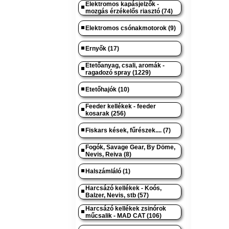
Elektromos kapásjelzők -
mozgás érzékelős riasztó (74)
Elektromos csónakmotorok (9)
Ernyők (17)
Etetőanyag, csali, aromák -
ragadozó spray (1229)
Etetőhajók (10)
Feeder kellékek - feeder
kosarak (256)
Fiskars kések, fűrészek.... (7)
Fogók, Savage Gear, By Döme,
Nevis, Reiva (8)
Halszámláló (1)
Harcsázó kellékek - Koós,
Balzer, Nevis, stb (57)
Harcsázó kellékek zsinórok
műcsalik - MAD CAT (106)