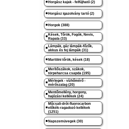
Horgász kajak - felfújható (2)
Horgász igazolvány tartó (2)
Horgok (388)
Kések, Tőrök, Fogók, Nevis,
Rapala (33)
Lámpák, gáz lámpák-főzők,
akkus és fej lámpák (31)
Marttiini tőrök, kések (18)
Merítőszákok, szákok,
törpeharcsa csapda (195)
Mérlegek - vízhőmérő -
mérőszalag (20)
Mentőmellény, horgony,
hajózási kellékek (24)
Műcsali-drót-fluorocarbon
előkék-ragadozó kellékek
(1251)
Napszemüvegek (30)