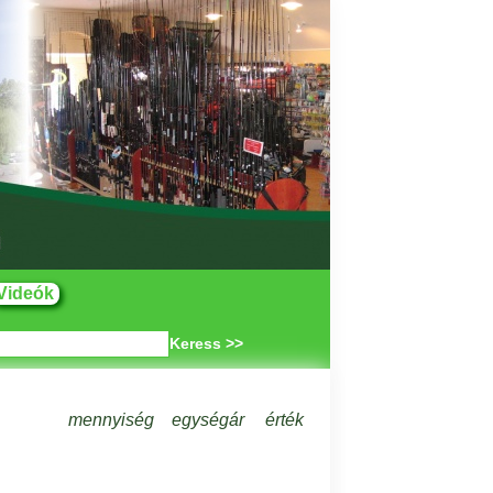
Videók
Keress >>
mennyiség
egységár
érték