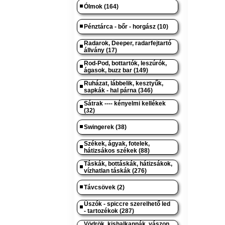
Ólmok (164)
Pénztárca - bőr - horgász (10)
Radarok, Deeper, radarfejtartó
állvány (17)
Rod-Pod, bottartók, leszúrók,
ágasok, buzz bar (149)
Ruházat, lábbelik, kesztyűk,
sapkák - hal párna (346)
Sátrak ---- kényelmi kellékek
(32)
Swingerek (38)
Székek, ágyak, fotelek,
hátizsákos székek (88)
Táskák, bottáskák, hátizsákok,
vízhatlan táskák (276)
Távcsövek (2)
Úszók - spiccre szerelhető led
- tartozékok (287)
Vödrök, kishalkannák, vászon