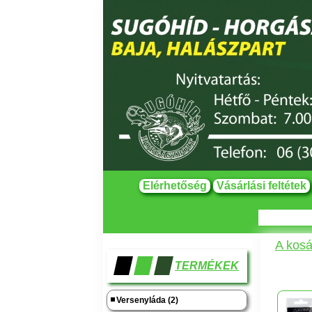
Elérhetőség
Vásárlási feltétek
A kosá
TERMÉKEK
Versenyláda (2)