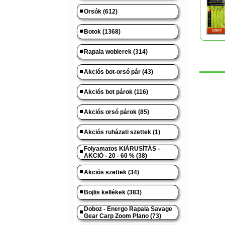
Orsók (612)
Botok (1368)
Rapala woblerek (314)
Akciós bot-orsó pár (43)
Akciós bot párok (116)
Akciós orsó párok (85)
Akciós ruházati szettek (1)
Folyamatos KIÁRUSÍTÁS -
AKCIÓ - 20 - 60 % (38)
Akciós szettek (34)
Bojlis kellékek (383)
Doboz - Energo Rapala Savage
Gear Carp Zoom Plano (73)