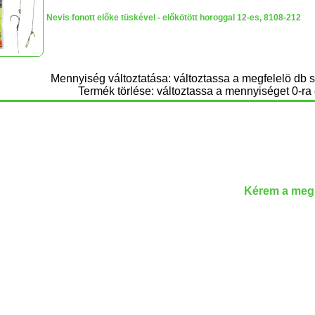
Nevis fonott előke tüskével - előkötött horoggal 12-es, 8108-212
Mennyiség változtatása: változtassa a megfelelö db 
Termék törlése: változtassa a mennyiséget 0-ra 
Kérem a megr