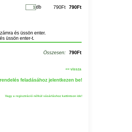
db
790Ft
790Ft
számra és üssön enter.
és üssön enter-t.
Összesen:
790Ft
<< vissza
endelés feladásához jelentkezen be!
Vagy a regisztráció nélkül vásárláshoz kattintson ide!