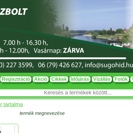
Regisztráció
Akció
Cikkek
Időjárás
Vízállás
Fotók
r tartalma
termék megnevezése