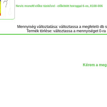
Nevis monofil előke tüskével - előkötött horoggal 6-os, 8108-006
Mennyiség változtatása: változtassa a megfelelö db 
Termék törlése: változtassa a mennyiséget 0-ra 
Kérem a megr