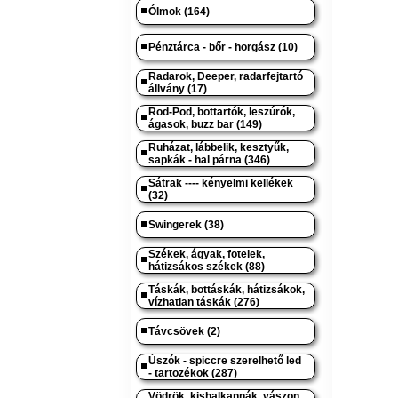
Ólmok (164)
Pénztárca - bőr - horgász (10)
Radarok, Deeper, radarfejtartó
állvány (17)
Rod-Pod, bottartók, leszúrók,
ágasok, buzz bar (149)
Ruházat, lábbelik, kesztyűk,
sapkák - hal párna (346)
Sátrak ---- kényelmi kellékek
(32)
Swingerek (38)
Székek, ágyak, fotelek,
hátizsákos székek (88)
Táskák, bottáskák, hátizsákok,
vízhatlan táskák (276)
Távcsövek (2)
Úszók - spiccre szerelhető led
- tartozékok (287)
Vödrök, kishalkannák, vászon