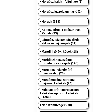
Horgász kajak - felfújható (2)
Horgász igazolvány tartó (2)
Horgok (388)
Kések, Tőrök, Fogók, Nevis,
Rapala (33)
Lámpák, gáz lámpák-főzők,
akkus és fej lámpák (31)
Marttiini tőrök, kések (18)
Merítőszákok, szákok,
törpeharcsa csapda (195)
Mérlegek - vízhőmérő -
mérőszalag (20)
Mentőmellény, horgony,
hajózási kellékek (24)
Műcsali-drót-fluorocarbon
előkék-ragadozó kellékek
(1251)
Napszemüvegek (30)