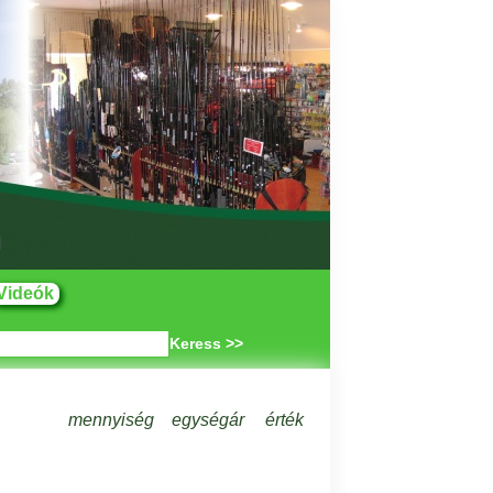
Videók
Keress >>
mennyiség
egységár
érték