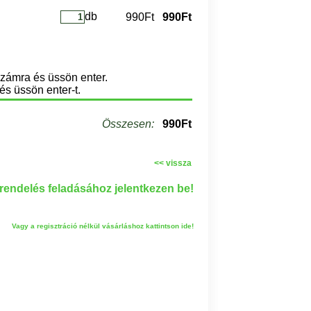
db
990Ft
990Ft
számra és üssön enter.
és üssön enter-t.
Összesen:
990Ft
<< vissza
endelés feladásához jelentkezen be!
Vagy a regisztráció nélkül vásárláshoz kattintson ide!