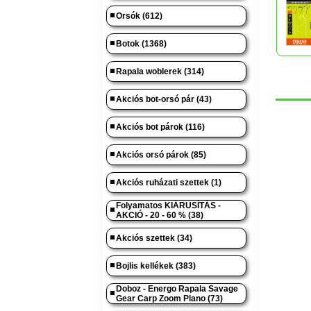
Orsók (612)
Botok (1368)
Rapala woblerek (314)
Akciós bot-orsó pár (43)
Akciós bot párok (116)
Akciós orsó párok (85)
Akciós ruházati szettek (1)
Folyamatos KIÁRUSÍTÁS -
AKCIÓ - 20 - 60 % (38)
Akciós szettek (34)
Bojlis kellékek (383)
Doboz - Energo Rapala Savage
Gear Carp Zoom Plano (73)