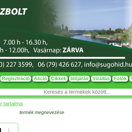
Regisztráció
Akció
Cikkek
Időjárás
Vízállás
Fotók
r tartalma
termék megnevezése