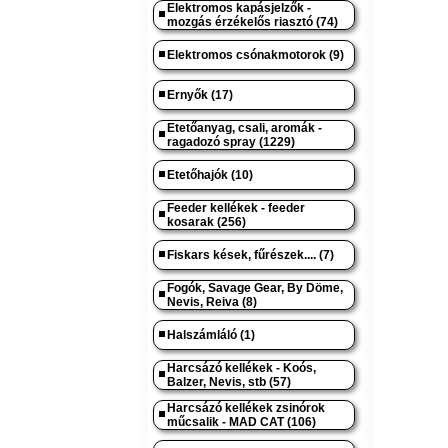
Elektromos kapásjelzők -
mozgás érzékelős riasztó (74)
Elektromos csónakmotorok (9)
Ernyők (17)
Etetőanyag, csali, aromák -
ragadozó spray (1229)
Etetőhajók (10)
Feeder kellékek - feeder
kosarak (256)
Fiskars kések, fűrészek.... (7)
Fogók, Savage Gear, By Döme,
Nevis, Reiva (8)
Halszámláló (1)
Harcsázó kellékek - Koós,
Balzer, Nevis, stb (57)
Harcsázó kellékek zsinórok
műcsalik - MAD CAT (106)