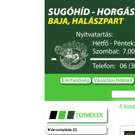
Elérhetőség
Vásárlási feltétek
A kosá
TERMÉKEK
Versenyláda (2)