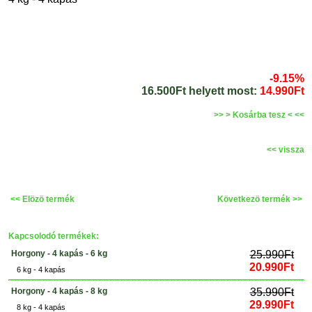
-9.15%
16.500Ft helyett most:
14.990Ft
>> > Kosárba tesz < <<
<< vissza
<< Elözö termék
Következö termék >>
Kapcsolodó termékek:
Horgony - 4 kapás - 6 kg
25.990Ft
20.990Ft
6 kg - 4 kapás
Horgony - 4 kapás - 8 kg
35.990Ft
29.990Ft
8 kg - 4 kapás