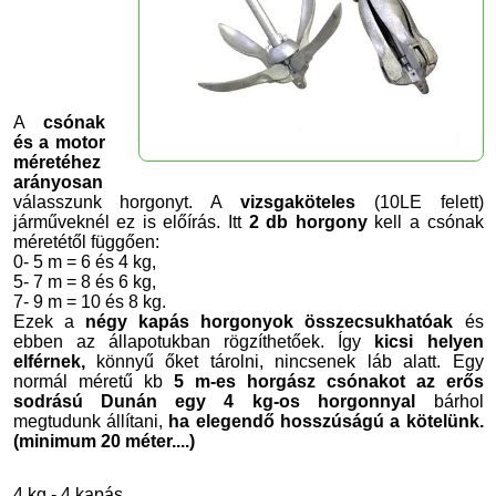
A
csónak
és a motor
méretéhez
arányosan
válasszunk horgonyt. A
vizsgaköteles
(10LE felett)
járműveknél ez is előírás. Itt
2 db horgony
kell a csónak
méretétől függően:
0- 5 m = 6 és 4 kg,
5- 7 m = 8 és 6 kg,
7- 9 m = 10 és 8 kg.
Ezek a
négy kapás horgonyok összecsukhatóak
és
ebben az állapotukban rögzíthetőek. Így
kicsi helyen
elférnek,
könnyű őket tárolni, nincsenek láb alatt. Egy
normál méretű kb
5 m-es horgász csónakot az erős
sodrású Dunán egy 4 kg-os horgonnyal
bárhol
megtudunk állítani,
ha elegendő hosszúságú a kötelünk.
(minimum 20 méter....)
4 kg - 4 kapás