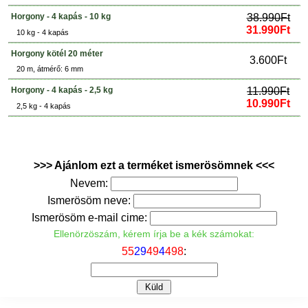
Horgony - 4 kapás - 10 kg
38.990Ft
31.990Ft
10 kg - 4 kapás
Horgony kötél 20 méter
3.600Ft
20 m, átmérő: 6 mm
Horgony - 4 kapás - 2,5 kg
11.990Ft
10.990Ft
2,5 kg - 4 kapás
>>> Ajánlom ezt a terméket ismerösömnek <<<
Nevem:
Ismerösöm neve:
Ismerösöm e-mail cime:
Ellenörzöszám, kérem írja be a kék számokat:
5
5
2
9
4
9
4
4
9
8
: