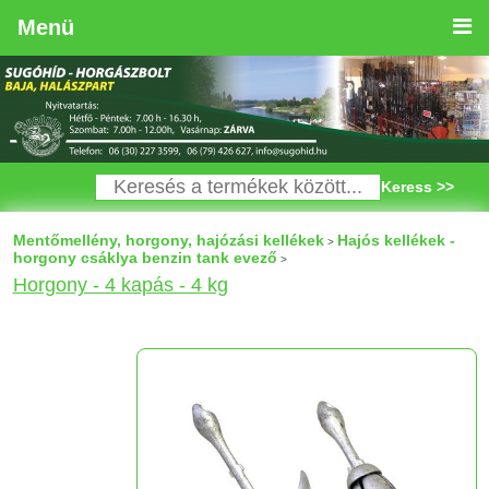
Menü
Keress >>
Mentőmellény, horgony, hajózási kellékek
Hajós kellékek -
>
horgony csáklya benzin tank evező
>
Horgony - 4 kapás - 4 kg