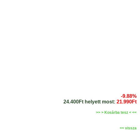
-9.88%
24.400Ft helyett most:
21.990Ft
>> > Kosárba tesz < <<
<< vissza