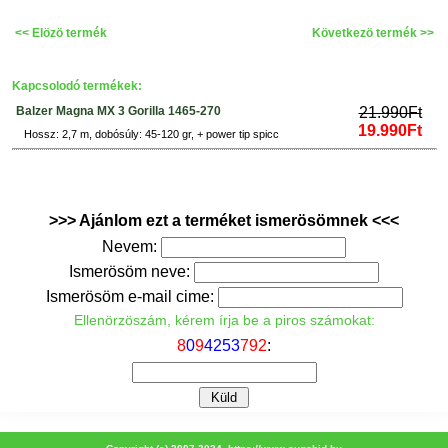
<< Elözö termék
Következö termék >>
Kapcsolodó termékek:
Balzer Magna MX 3 Gorilla 1465-270
21.990Ft
19.990Ft
Hossz: 2,7 m, dobósúly: 45-120 gr, + power tip spicc
>>> Ajánlom ezt a terméket ismerösömnek <<<
Nevem:
Ismerösöm neve:
Ismerösöm e-mail cime:
Ellenörzöszám, kérem írja be a piros számokat:
8
0
9
4
2
5
3
7
9
2
: