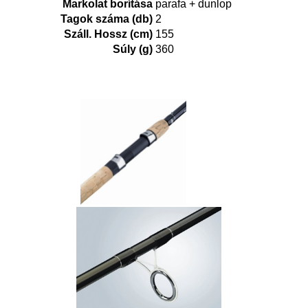
Markolat borítása
parafa + dunlop
Tagok száma (db)
2
Száll. Hossz (cm)
155
Súly (g)
360