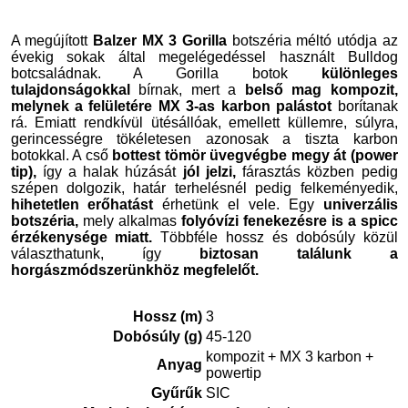
A megújított
Balzer MX 3 Gorilla
botszéria méltó utódja az
évekig sokak által megelégedéssel használt Bulldog
botcsaládnak. A Gorilla botok
különleges
tulajdonságokkal
bírnak, mert a
belső mag kompozit,
melynek a felületére MX 3-as karbon palástot
borítanak
rá. Emiatt rendkívül ütésállóak, emellett küllemre, súlyra,
gerincességre tökéletesen azonosak a tiszta karbon
botokkal. A cső
bottest tömör üvegvégbe megy át (power
tip),
így a halak húzását
jól jelzi,
fárasztás közben pedig
szépen dolgozik, határ terhelésnél pedig felkeményedik,
hihetetlen erőhatást
érhetünk el vele. Egy
univerzális
botszéria,
mely alkalmas
folyóvízi fenekezésre is a spicc
érzékenysége miatt.
Többféle hossz és dobósúly közül
választhatunk, így
biztosan találunk a
horgászmódszerünkhöz megfelelőt.
Hossz (m)
3
Dobósúly (g)
45-120
kompozit + MX 3 karbon +
Anyag
powertip
Gyűrűk
SIC