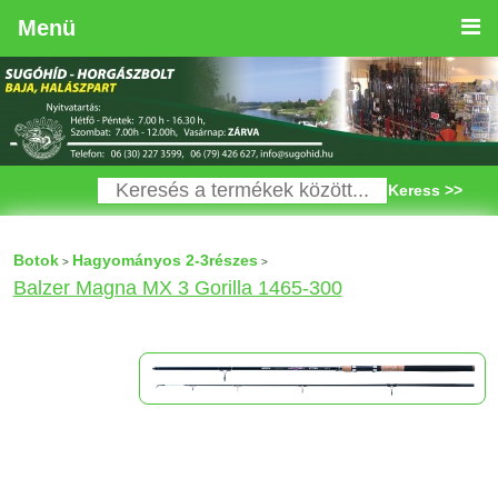
Menü
Keress >>
Botok
Hagyományos 2-3részes
>
>
Balzer Magna MX 3 Gorilla 1465-300