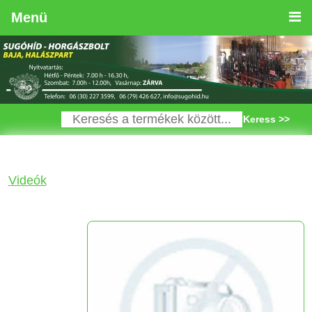
Menü
Keress >>
Videók