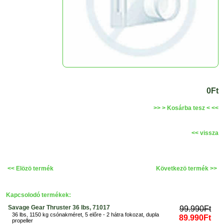
0Ft
>> > Kosárba tesz < <<
<< vissza
<< Elözö termék
Következö termék >>
Kapcsolodó termékek:
Savage Gear Thruster 36 lbs, 71017
99.990Ft
36 lbs, 1150 kg csónakméret, 5 előre - 2 hátra fokozat, dupla
89.990Ft
propeller