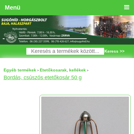
Menü
Keress >>
Egyéb termékek
Etetőkosarak, kellékek
>
>
Bordás, csúszós etetőkosár 50 g