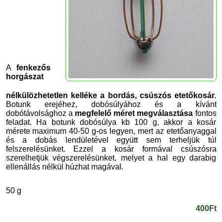
A
fenkezős
horgászat
nélkülözhetetlen kelléke a bordás, csúszós etetőkosár.
Botunk erejéhez, dobósúlyához és a kívánt
dobótávolsághoz a
megfelelő méret megválasztása
fontos
feladat. Ha botunk dobósúlya kb 100 g, akkor a kosár
mérete maximum 40-50 g-os legyen, mert az etetőanyaggal
és a dobás lendületével együtt sem terheljük túl
felszerelésünket. Ezzel a kosár formával csúszósra
szerelhetjük végszerelésünket, melyet a hal egy darabig
ellenállás nélkül húzhat magával.
50 g
400Ft