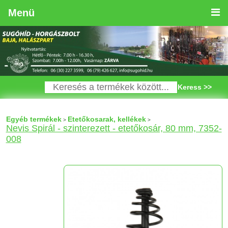
Menü
Keress >>
Egyéb termékek
Etetőkosarak, kellékek
>
>
Nevis Spirál - szinterezett - etetőkosár, 80 mm, 7352-
008