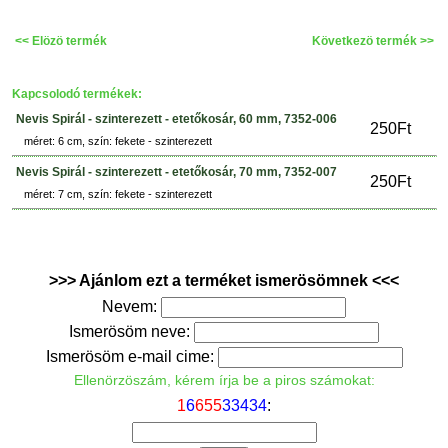
<< Elözö termék
Következö termék >>
Kapcsolodó termékek:
Nevis Spirál - szinterezett - etetőkosár, 60 mm, 7352-006
250Ft
méret: 6 cm, szín: fekete - szinterezett
Nevis Spirál - szinterezett - etetőkosár, 70 mm, 7352-007
250Ft
méret: 7 cm, szín: fekete - szinterezett
>>> Ajánlom ezt a terméket ismerösömnek <<<
Nevem:
Ismerösöm neve:
Ismerösöm e-mail cime:
Ellenörzöszám, kérem írja be a piros számokat:
1
6
6
5
5
3
3
4
3
4
: