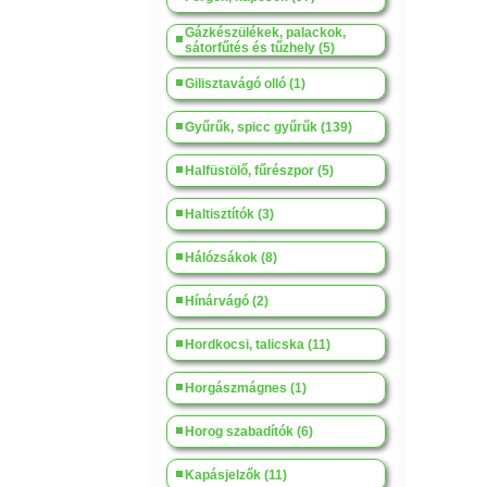
Gázkészülékek, palackok,
sátorfűtés és tűzhely (5)
Gilisztavágó olló (1)
Gyűrűk, spicc gyűrűk (139)
Halfüstölő, fűrészpor (5)
Haltisztítók (3)
Hálózsákok (8)
Hínárvágó (2)
Hordkocsi, talicska (11)
Horgászmágnes (1)
Horog szabadítók (6)
Kapásjelzők (11)