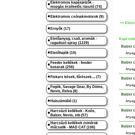
Elektromos kapásjelzők -
mozgás érzékelős riasztó (74)
Elektromos csónakmotorok (9)
<< Elözö
Ernyők (17)
Etetőanyag, csali, aromák -
Kapcsolo
ragadozó spray (1229)
Balzer 
Etetőhajók (10)
Anyag:
Balzer 
Feeder kellékek - feeder
kosarak (256)
Anyag:
Fiskars kések, fűrészek.... (7)
Balzer 
Anyag:
Fogók, Savage Gear, By Döme,
Nevis, Reiva (8)
Balzer 
Halszámláló (1)
Anyag:
Balzer 
Harcsázó kellékek - Koós,
Balzer, Nevis, stb (57)
Anyag:
Harcsázó kellékek zsinórok
Balzer 
műcsalik - MAD CAT (106)
Anyag: