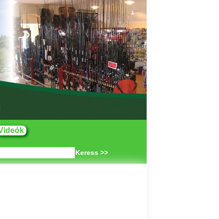
Videók
Keress >>