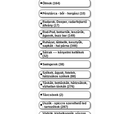
Ólmok (164)
Pénztárca - bőr - horgász (10)
Radarok, Deeper, radarfejtartó
állvány (17)
Rod-Pod, bottartók, leszúrók,
ágasok, buzz bar (149)
Ruházat, lábbelik, kesztyűk,
sapkák - hal párna (346)
Sátrak ---- kényelmi kellékek
(32)
Swingerek (38)
Székek, ágyak, fotelek,
hátizsákos székek (88)
Táskák, bottáskák, hátizsákok,
vízhatlan táskák (276)
Távcsövek (2)
Úszók - spiccre szerelhető led
- tartozékok (287)
Vödrök, kishalkannák, vászon