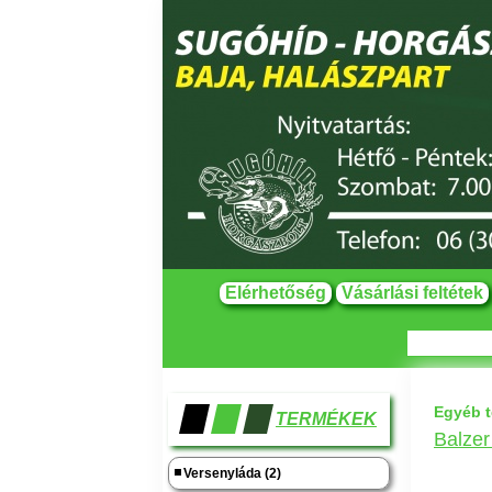
Elérhetőség
Vásárlási feltétek
Egyéb 
TERMÉKEK
Balzer
Versenyláda (2)