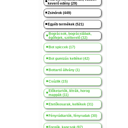
keverő edény (29)
Zsinórok (449)
Egyéb termékek (521)
Bográcsok, bográcslábak,
égőfejek, szélterelő (32)
Bot spiccek (17)
Bot gumizás kellékei (42)
Bottartó állvány (1)
Csúzlik (15)
Előketartók, létrák, horog
mappák (11)
Etetőkosarak, kellékek (31)
Fényrúdtartók, fényrudak (30)
Forgók, kapcsok (97)