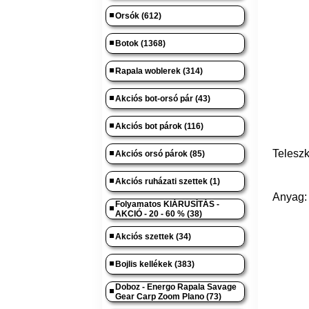
Orsók (612)
Botok (1368)
Rapala woblerek (314)
Akciós bot-orsó pár (43)
Akciós bot párok (116)
Teleszk
Akciós orsó párok (85)
Akciós ruházati szettek (1)
Anyag: 
Folyamatos KIÁRUSÍTÁS -
AKCIÓ - 20 - 60 % (38)
Akciós szettek (34)
Bojlis kellékek (383)
Doboz - Energo Rapala Savage
Gear Carp Zoom Plano (73)