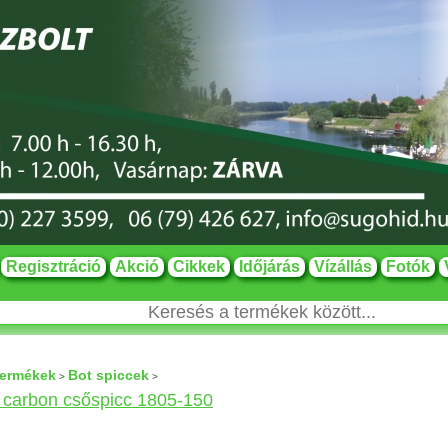
Regisztráció
Akció
Cikkek
Időjárás
Vízállás
Fotók
termékek
Bot spiccek
>
>
 carbon csőspicc 1805-150