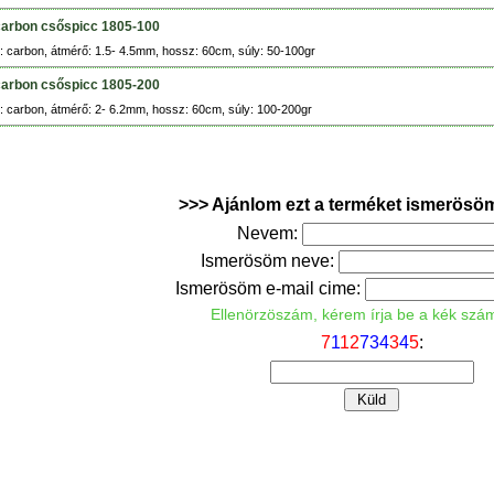
carbon csőspicc 1805-100
 carbon, átmérő: 1.5- 4.5mm, hossz: 60cm, súly: 50-100gr
carbon csőspicc 1805-200
 carbon, átmérő: 2- 6.2mm, hossz: 60cm, súly: 100-200gr
>>> Ajánlom ezt a terméket ismerösö
Nevem:
Ismerösöm neve:
Ismerösöm e-mail cime:
Ellenörzöszám, kérem írja be a kék szá
7
1
1
2
7
3
4
3
4
5
: