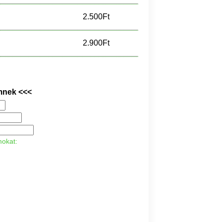
2.500Ft
2.900Ft
mnek <<<
mokat: