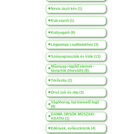
Nevis úszó kés (1)
Kulcstartó (1)
Kuttyogató (9)
Légpumpa csalihalakhoz (3)
Szúnyogriasztók és írtók (13)
Műanyag rögzítő elemek -
távtartók (Horváth) (8)
Törőszita (2)
Orsó zsír és olaj (3)
Vágóhorog, hal kiemelő fogó
(8)
DAIWA ORSÓK MŰSZAKI
ADATAI (1)
Edények, evőeszközök (4)