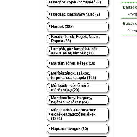
Horgász kajak - felfújható (2)
Balzer 
Horgász igazolvány tartó (2)
Anyag:
Balzer 
Horgok (388)
Anyag:
Kések, Tőrök, Fogók, Nevis,
Rapala (33)
Lámpák, gáz lámpák-főzők,
akkus és fej lámpák (31)
Marttiini tőrök, kések (18)
Merítőszákok, szákok,
törpeharcsa csapda (195)
Mérlegek - vízhőmérő -
mérőszalag (20)
Mentőmellény, horgony,
hajózási kellékek (24)
Műcsali-drót-fluorocarbon
előkék-ragadozó kellékek
(1251)
Napszemüvegek (30)