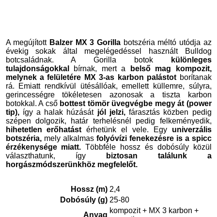
A megújított
Balzer MX 3 Gorilla
botszéria méltó utódja az
évekig sokak által megelégedéssel használt Bulldog
botcsaládnak. A Gorilla botok
különleges
tulajdonságokkal
bírnak, mert a
belső mag kompozit,
melynek a felületére MX 3-as karbon palástot
borítanak
rá. Emiatt rendkívül ütésállóak, emellett küllemre, súlyra,
gerincességre tökéletesen azonosak a tiszta karbon
botokkal. A cső
bottest tömör üvegvégbe megy át (power
tip),
így a halak húzását
jól jelzi,
fárasztás közben pedig
szépen dolgozik, határ terhelésnél pedig felkeményedik,
hihetetlen erőhatást
érhetünk el vele. Egy
univerzális
botszéria,
mely alkalmas
folyóvízi fenekezésre is a spicc
érzékenysége miatt.
Többféle hossz és dobósúly közül
választhatunk, így
biztosan találunk a
horgászmódszerünkhöz megfelelőt.
Hossz (m)
2,4
Dobósúly (g)
25-80
kompozit + MX 3 karbon +
Anyag