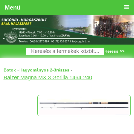
Menü
Keress >>
Botok
Hagyományos 2-3részes
>
>
Balzer Magna MX 3 Gorilla 1464-240