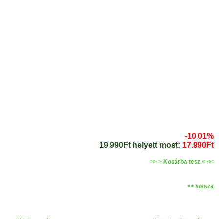
-10.01%
19.990Ft helyett most:
17.990Ft
>> > Kosárba tesz < <<
<< vissza