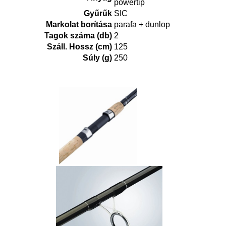
powertip
Gyűrűk
SIC
Markolat borítása
parafa + dunlop
Tagok száma (db)
2
Száll. Hossz (cm)
125
Súly (g)
250