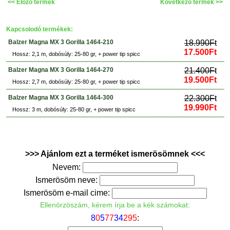
<< Elözö termék
Következö termék >>
Kapcsolodó termékek:
Balzer Magna MX 3 Gorilla 1464-210
18.990Ft
17.500Ft
Hossz: 2,1 m, dobósúly: 25-80 gr, + power tip spicc
Balzer Magna MX 3 Gorilla 1464-270
21.400Ft
19.500Ft
Hossz: 2,7 m, dobósúly: 25-80 gr, + power tip spicc
Balzer Magna MX 3 Gorilla 1464-300
22.300Ft
19.990Ft
Hossz: 3 m, dobósúly: 25-80 gr, + power tip spicc
>>> Ajánlom ezt a terméket ismerösömnek <<<
Nevem:
Ismerösöm neve:
Ismerösöm e-mail cime:
Ellenörzöszám, kérem írja be a kék számokat:
8
0
5
7
7
3
4
2
9
5
: