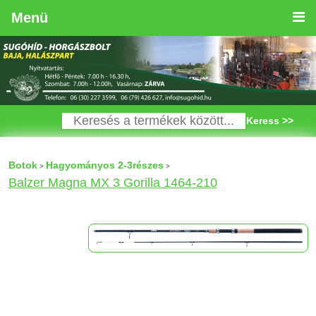
Menü
Keress >>
Botok
Hagyományos 2-3részes
>
>
Balzer Magna MX 3 Gorilla 1464-210