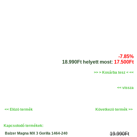
-7.85%
18.990Ft helyett most:
17.500Ft
>> > Kosárba tesz < <<
<< vissza
<< Elözö termék
Következö termék >>
Kapcsolodó termékek:
Balzer Magna MX 3 Gorilla 1464-240
19.990Ft