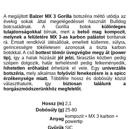
A megújított
Balzer MX 3 Gorilla
botszéria méltó utódja az
évekig sokak által megelégedéssel használt Bulldog
botcsaládnak. A Gorilla botok
különleges
tulajdonságokkal
bírnak, mert a
belső mag kompozit,
melynek a felületére MX 3-as karbon palástot
borítanak
rá. Emiatt rendkívül ütésállóak, emellett küllemre, súlyra,
gerincességre tökéletesen azonosak a tiszta karbon
botokkal. A cső
bottest tömör üvegvégbe megy át (power
tip),
így a halak húzását
jól jelzi,
fárasztás közben pedig
szépen dolgozik, határ terhelésnél pedig felkeményedik,
hihetetlen erőhatást
érhetünk el vele. Egy
univerzális
botszéria,
mely alkalmas
folyóvízi fenekezésre is a spicc
érzékenysége miatt.
Többféle hossz és dobósúly közül
választhatunk, így
biztosan találunk a
horgászmódszerünkhöz megfelelőt.
Hossz (m)
2,1
Dobósúly (g)
25-80
kompozit + MX 3 karbon +
Anyag
powertip
Gyűrűk
SIC