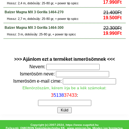
17.990Ft
Hossz: 2,4 m, dobósúly: 25-80 gr, + power tip spicc
Balzer Magna MX 3 Gorilla 1464-270
21.400Ft
19.500Ft
Hossz: 2,7 m, dobósúly: 25-80 gr, + power tip spicc
Balzer Magna MX 3 Gorilla 1464-300
22.300Ft
19.990Ft
Hossz: 3 m, dobósúly: 25-80 gr, + power tip spicc
>>> Ajánlom ezt a terméket ismerösömnek <<<
Nevem:
Ismerösöm neve:
Ismerösöm e-mail cime:
Ellenörzöszám, kérem írja be a kék számokat:
3
5
1
3
8
3
7
4
3
3
:
Copyright (c) 2007-2024,
https://www.sugohid.hu
Fejlesztö: OMICRON Számítástechnika Kft.,
www.omicron.hu
, Minden jog fenntartva.